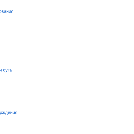
ования
и суть
ерждения