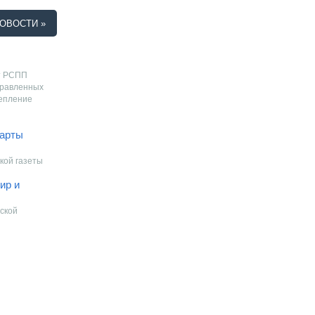
ОВОСТИ »
т РСПП
правленных
репление
дарты
кой газеты
ир и