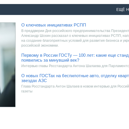
ЕЩЁ Н
О ключевых инициативах РСПП
В преддверии Дня российского предпринимательства Президен
Александр Шохин рассказал о ключевых инициативах РСПП, на
на создание благоприятных условий для развития бизнеса и ук
российской экономики.
Первому в России ГОСТу — 100 лет: какие еще стан
появились за минувший век?
Интервью главы Росстандарта Антона Шалаева для Парламентс
О новых ГОСТах на беспилотные авто, отделку кварт
звездах АЗС
Глава Росстандарта Антон Шалаев в новом интервью для Российской
газеты