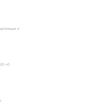
артизации и
602 «О
с