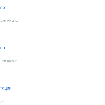
 по
ации органа
 по
ации органа
итации
ции