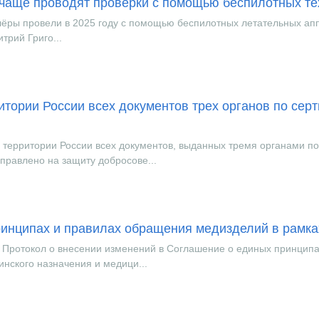
ё чаще проводят проверки с помощью беспилотных т
лёры провели в 2025 году с помощью беспилотных летательных ап
трий Григо...
итории России всех документов трех органов по сер
 территории России всех документов, выданных тремя органами по
правлено на защиту добросове...
ринципах и правилах обращения медизделий в рамк
и Протокол о внесении изменений в Соглашение о единых принципа
нского назначения и медици...