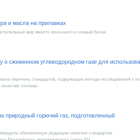
ра и масла на прилавках
стительный жир вместо молочного и соевый белок
у о сжиженном углеводородном газе для использова
овала перечень стандартов, содержащих методы исследований к т
качестве топлива...
а природный горючий газ, подготовленный
утвердила обновленную редакцию перечня стандартов,
ту Евразийского экономического союза &la...