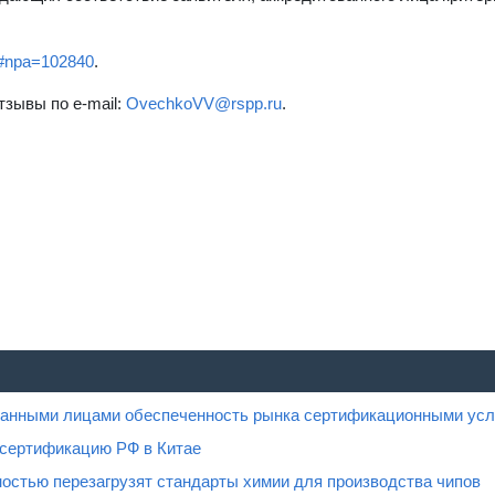
ts#npa=102840
.
тзывы по e-mail:
OvechkoVV@rspp.ru
.
ованными лицами обеспеченность рынка сертификационными усл
 сертификацию РФ в Китае
остью перезагрузят стандарты химии для производства чипов