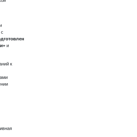
кой
и
 с
одготовлен
ии»
и
аний к
нами
ении
тивная