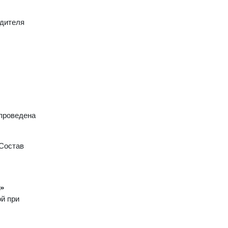
одителя
проведена
 Состав
»
й при