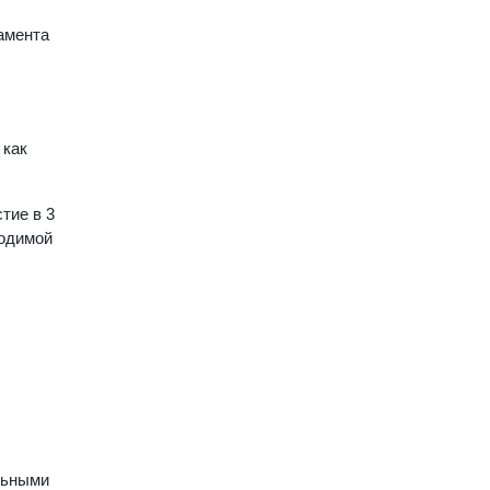
амента
 как
тие в 3
водимой
льными