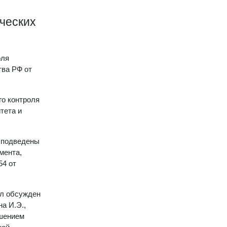
ических
оля
тва РФ от
го контроля
тета и
 подведены
мента,
54 от
ыл обсужден
а И.Э.,
ешением