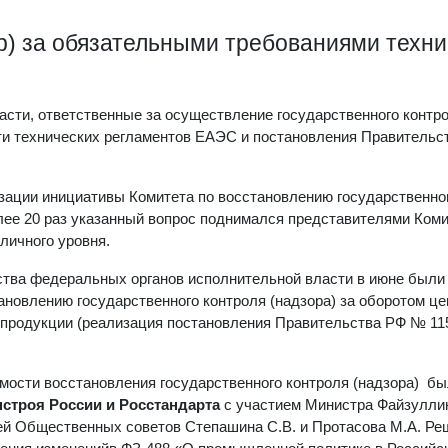
ор) за обязательными требованиями техн
сти, ответственные за осуществление государственного контр
ти технических регламентов ЕАЭС и постановления Правительс
изации инициативы Комитета по восстановлению государственно
лее 20 раз указанный вопрос поднимался представителями Коми
личного уровня.
тва федеральных органов исполнительной власти в июне были
новлению государственного контроля (надзора) за оборотом це
 продукции (реализация постановления Правительства РФ № 11
имости восстановления государственного контроля (надзора) б
строя России и Росстандарта
с участием Министра Файзуллин
ей Общественных советов Степашина С.В. и Протасова М.А. Р