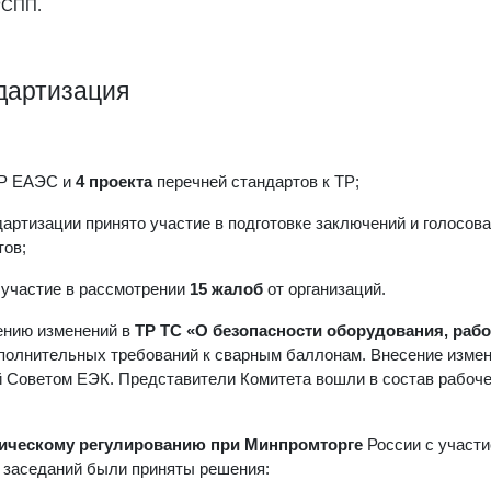
РСПП.
ндартизация
ТР ЕАЭС и
4 проекта
перечней стандартов к ТР;
дартизации принято участие в подготовке заключений и голосов
тов;
 участие в рассмотрении
15 жалоб
от организаций.
ению изменений в
ТР ТС «О безопасности оборудования, раб
полнительных требований к сварным баллонам. Внесение измен
 Советом ЕЭК. Представители Комитета вошли в состав рабоче
ническому регулированию при Минпромторге
России с участ
 заседаний были приняты решения: