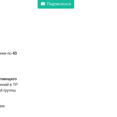
Подписаться
ании по
43
отающего
ений в ТР
й группы
ием