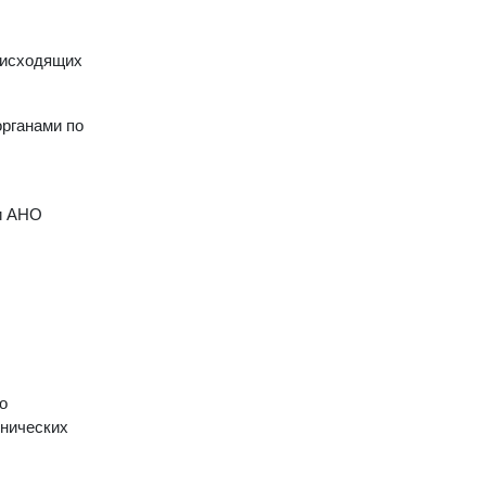
роисходящих
органами по
и АНО
о
хнических