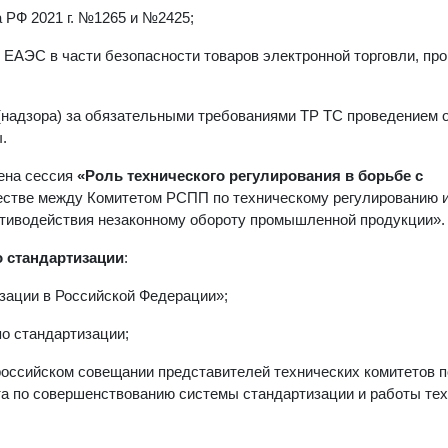
 РФ 2021 г. №1265 и №2425;
 о ЕАЭС в части безопасности товаров электронной торговли, п
 (надзора) за обязательными требованиями ТР ТС проведением 
.
ена сессия
«Роль технического регулирования в борьбе с
естве между Комитетом РСПП по техническому регулированию 
тиводействия незаконному обороту промышленной продукции».
 стандартизации
:
изации в Российской Федерации»;
по стандартизации;
ероссийском совещании представителей технических комитетов п
та по совершенствованию системы стандартизации и работы те