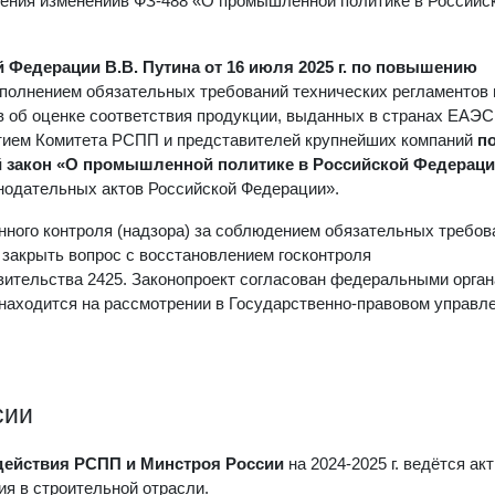
ения измененийв ФЗ-488 «О промышленной политике в Российс
 Федерации В.В. Путина от 16 июля 2025 г. по повышению
полнением обязательных требований технических регламентов 
 об оценке соответствия продукции, выданных в странах ЕАЭС
тием Комитета РСПП и представителей крупнейших компаний
п
й закон «О промышленной политике в Российской Федерац
нодательных актов Российской Федерации».
нного контроля (надзора) за соблюдением обязательных требов
закрыть вопрос с восстановлением госконтроля
вительства 2425. Законопроект согласован федеральными орга
находится на рассмотрении в Государственно-правовом управл
сии
действия РСПП и Минстроя России
на 2024-2025 г. ведётся ак
я в строительной отрасли.