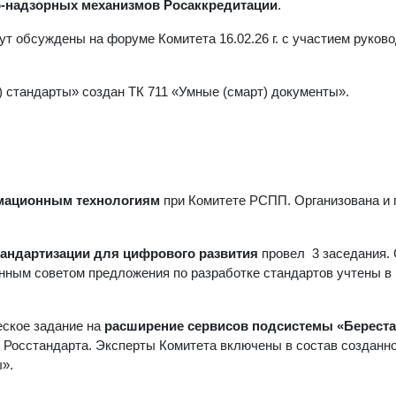
о-надзорных механизмов Росаккредитации
.
т обсуждены на форуме Комитета 16.02.26 г. с участием руков
) стандарты» создан ТК 711 «Умные (смарт) документы».
рмационным технологиям
при Комитете РСПП. Организована и 
тандартизации для цифрового развития
провел 3 заседания.
нным советом предложения по разработке стандартов учтены в
еское задание на
расширение сервисов подсистемы «Береста
Росстандарта. Эксперты Комитета включены в состав созданно
».