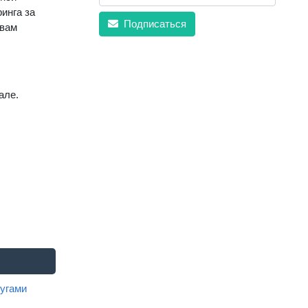
инга за
Подписаться
твам
але.
угами