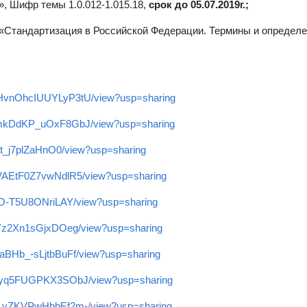
, Шифр темы 1.0.012-1.015.18,
срок до 0
5
.0
7
.2019г.
;
«Стандартизация в Российской Федерации. Термины и определе
n4HvnOhcIUUYLyP3tU/view?usp=sharing
RMmkDdKP_uOxF8GbJ/view?usp=sharing
pDt_j7plZaHnO0/view?usp=sharing
uVAEtF0Z7vwNdlR5/view?usp=sharing
DyO-T5U8ONriLAY/view?usp=sharing
f8Yz2Xn1sGjxDOeg/view?usp=sharing
ZaBHb_-sLjtbBuFf/view?usp=sharing
veFyq5FUGPKX3SObJ/view?usp=sharing
vA_vZKVPwHbbEf2m-/view?usp=sharing