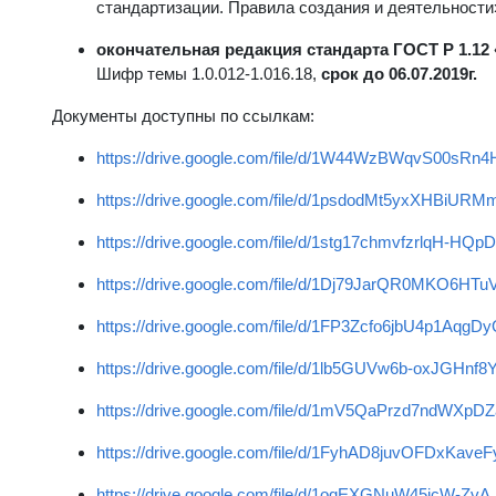
стандартизации. Правила создания и деятельности»
окончательная редакция стандарта ГОСТ Р 1.12
Шифр темы 1.0.012-1.016.18,
срок до 0
6
.0
7
.2019г.
Документы доступны по ссылкам:
https://drive.google.com/file/d/1W44WzBWqvS00sR
https://drive.google.com/file/d/1psdodMt5yxXHBiU
https://drive.google.com/file/d/1stg17chmvfzrlqH-HQ
https://drive.google.com/file/d/1Dj79JarQR0MKO6HT
https://drive.google.com/file/d/1FP3Zcfo6jbU4p1Aqg
https://drive.google.com/file/d/1lb5GUVw6b-oxJGHn
https://drive.google.com/file/d/1mV5QaPrzd7ndWXpD
https://drive.google.com/file/d/1FyhAD8juvOFDxKa
https://drive.google.com/file/d/1oqEXGNuW45jcW-Z