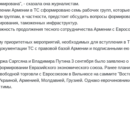
ирована", - сказала она журналистам.
лении Армении в ТС сформировано семь рабочих групп, которые
им группам, в частности, предстоит обсудить вопросы формиров
лирования, таможенных инфраструктур.
ожность продолжения тесного сотрудничества Армении с Евросо
у приоритетных мероприятий, необходимых для вступления в Т
 документации ТС с правовой базой Армении и подписанными ею
ержа Саргсяна и Владимира Путина 3 сентября было заявлено о
формировании Евразийского экономического союза. Ранее плани
свободной торговли с Евросоюзом в Вильнюсе на саммите "Вост
Украиной, Арменией, Молдавией, Грузией. Однако еврочиновники
стимы.