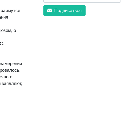
 займутся
Подписаться
ания
юзом, о
С.
 намерении
ровалось,
очного
 заявляют,