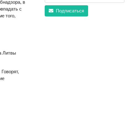
бнадзора, в
овпадать с
Подписаться
е того,
а Литвы
 Говорят,
ие