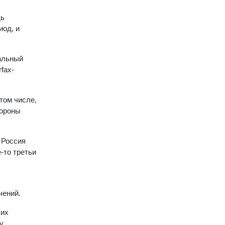
дь
иод, и
иальный
fax-
том числе,
тороны
 Россия
-то третьи
чений.
ших
у