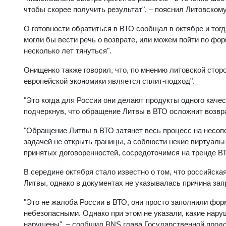
чтобы скорее получить результат", – пояснил Литовском
О готовности обратиться в ВТО сообщал в октябре и тог
могли бы вести речь о возврате, или можем пойти по фор
несколько лет тянуться".
Онищенко также говорил, что, по мнению литовской сторо
европейской экономики является сплит-подход".
"Это когда для России они делают продукты одного качест
подчеркнув, что обращение Литвы в ВТО осложнит возвр
"Обращение Литвы в ВТО затянет весь процесс на несопо
задачей не открыть границы, а соблюсти некие виртуаль
принятых договоренностей, сосредоточимся на тренде ВТ
В середине октября стало известно о том, что российск
Литвы, однако в документах не указывалась причина зап
"Это не жалоба России в ВТО, они просто заполнили фо
небезопасными. Однако при этом не указали, какие нару
нарушены", – сообщил BNS глава Государственной прод