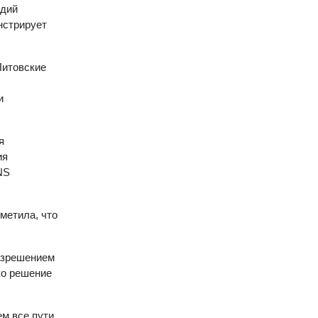
адий
нстрирует
Литовские
и
я
ия
NS
метила, что
азрешением
ко решение
м все пути,