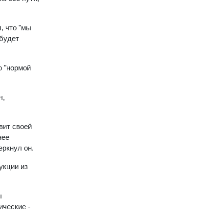
, что "мы
 будет
о "нормой
ч,
вит своей
нее
еркнул он.
укции из
ы
ические -