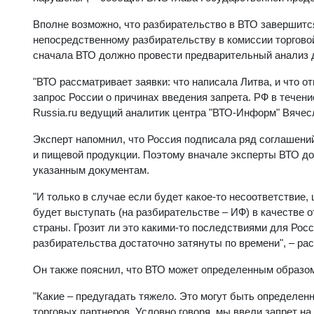
Вполне возможно, что разбирательство в ВТО завершитс
непосредственному разбирательству в комиссии торгово
сначала ВТО должно провести предварительный анализ 
"ВТО рассматривает заявки: что написала Литва, и что
запрос России о причинах введения запрета. РФ в течение 
Russia.ru ведущий аналитик центра "ВТО-Информ" Вячес
Эксперт напомнил, что Россия подписала ряд соглашений
и пищевой продукции. Поэтому вначале эксперты ВТО до
указанным документам.
"И только в случае если будет какое-то несоответствие
будет выступать (на разбирательстве – ИФ) в качестве от
страны. Грозит ли это какими-то последствиями для Росс
разбирательства достаточно затянуты по времени", – ра
Он также пояснил, что ВТО может определенным образом 
"Какие – предугадать тяжело. Это могут быть определен
торговых партнеров. Условно говоря, мы ввели запрет н