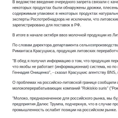
В ведомстве введение очередного запрета связали с кач
некоторых продуктах были обнаружены дрожжи, плесень,
содержимым упаковки: в некоторых продуктах натурально
эксперты Роспотребнадзора не исключили, что литовские
зарегистрировано для поставок в РФ.
В итоге в начале октября ввоз молочной продукции из Л
По словам директора департамента сельхозпроизводств
Римантаса Красуцкиса, продукция литовских переработч
"В обед я получил информацию о том, что продукция пере
что якобы не работает (информационная) система, но п
Геннадия Онищенко", - сказал Красуцкис агентству BNS,
О проблемах на российско-литовской границе сообщили 
молокоперерабатывающих компаний "Rokiskio suris" ("Рок
"Молоко, предназначенное для российского рынка, мы бу
предприятия Далюс Трумпа, подчеркнув, что в случае пр
промышленность ослабит позиции на российском рынке.