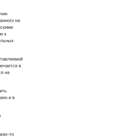
ичин
анного на
йскими
ю к
ельных
ставляемой
мечается в
ся на
ить
ано и в
и
ких-то