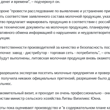
 денег и времени", – подчеркнул он.
ороне "провести расследование по выявлению и устранению пр
ь соответствие заявленного состава молочной продукции, указ
тво предлагает маркировать продукцию в соответствии с росси
ык технические документы на молочную продукцию, планируему
ративного обмена информацией о нарушениях и неудовлетворит
укции.
тветственности производителей за качество и безопасность по
чке: завод - дистрибутор - торговая сеть - потребитель", – от
я будут выполнены, литовская молочная продукция вновь окажет
а разрешила экспертам посетить молочные предприятия и провер
е получила никаких официальных претензий, разрешение было д
ильнюс.
акомительный визит, и проходит он очень профессионально - он
листам министр сельского хозяйства Литвы Вигилиюс Юкна.
рты пока оценивают производство и "в содержательном плане ка