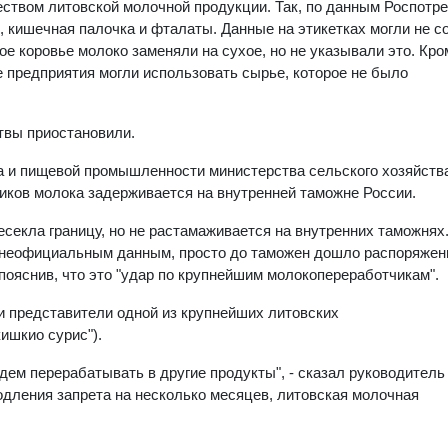
еством литовской молочной продукции. Так, по данным Роспотре
 кишечная палочка и фталаты. Данные на этикетках могли не с
е коровье молоко заменяли на сухое, но не указывали это. Кром
 предприятия могли использовать сырье, которое не было
итвы приостановили.
а и пищевой промышленности министерства сельского хозяйств
иков молока задерживается на внутренней таможне России.
секла границу, но не растамаживается на внутренних таможнях.
о неофициальным данным, просто до таможен дошло распоряжен
 пояснив, что это "удар по крупнейшим молокопереработчикам".
и представители одной из крупнейших литовских
ишкио сурис").
дем перерабатывать в другие продукты", - сказал руководитель
одления запрета на несколько месяцев, литовская молочная