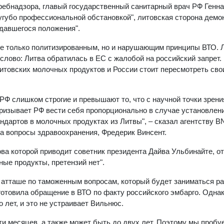
требнадзора, главый государственный санитарный врач РФ Генн
угубо профессиональной обстановкой", литовская сторона демо
давшегося положения".
не только политизированным, но и нарушающим принципы ВТО. 
слово: Литва обратилась в ЕС с жалобой на российский запрет.
итовских молочных продуктов и России стоит пересмотреть сво
РФ слишком строгие и превышают то, что с научной точки зрени
ризывает РФ вести себя пропорционально в случае установлен
ндартов в молочных продуктах из Литвы", – сказал агентству B
за вопросы здравоохранения, Фредерик Винсент.
ва которой приводит советник президента Дайва Ульбинайте, от
ные продукты, претензий нет".
 атташе по таможенным вопросам, который будет заниматься р
готовила обращение в ВТО по факту российского эмбарго. Одна
лет, и это не устраивает Вильнюс.
и месяцев, а также может быть до двух лет. Поэтому мы пробуе