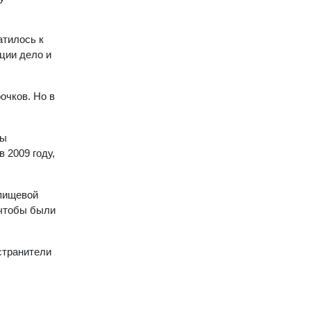
атилось к
ции дело и
очков. Но в
ты
 2009 году,
-пищевой
 чтобы были
остранители