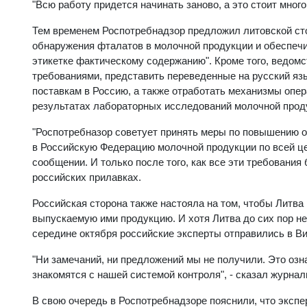
"Всю работу придется начинать заново, а это стоит много
Тем временем Роспотребнадзор предложил литовской ст
обнаружения фталатов в молочной продукции и обеспечит
этикетке фактическому содержанию". Кроме того, ведомс
требованиями, представить переведенные на русский яз
поставкам в Россию, а также отработать механизмы опе
результатах лабораторных исследований молочной прод
"Роспотребназор советует принять меры по повышению о
в Российскую Федерацию молочной продукции по всей цепо
сообщении. И только после того, как все эти требовани
российских прилавках.
Российская сторона также настояла на том, чтобы Литв
выпускаемую ими продукцию. И хотя Литва до сих пор н
середине октября российские эксперты отправились в В
"Ни замечаний, ни предложений мы не получили. Это озн
знакомятся с нашей системой контроля", - сказал журна
В свою очередь в Роспотребнадзоре пояснили, что экспе