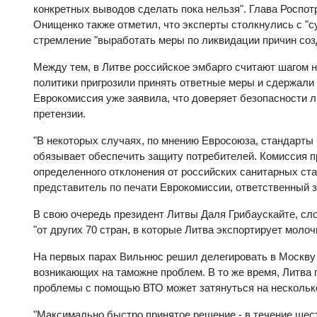
конкретных выводов сделать пока нельзя". Глава Роспо
Онищенко также отметил, что эксперты столкнулись с "с
стремление "выработать меры по ликвидации причин соз
Между тем, в Литве российское эмбарго считают шагом 
политики пригрозили принять ответные меры и сдержали 
Еврокомиссия уже заявила, что доверяет безопасности л
претензии.
"В некоторых случаях, по мнению Евросоюза, стандарты 
обязывает обеспечить защиту потребителей. Комиссия п
определенного отклонения от российских санитарных ста
представитель по печати Еврокомиссии, ответственный 
В свою очередь президент Литвы Даля Грибаускайте, сло
"от других 70 стран, в которые Литва экспортирует молоч
На первых парах Вильнюс решил делегировать в Москву
возникающих на таможне проблем. В то же время, Литва 
проблемы с помощью ВТО может затянуться на несколько 
"Максимально быстро принятое решение - в течение шест