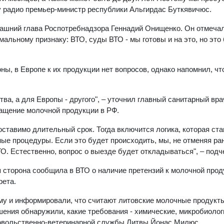
у радио премьер-министр республики Альгирдас Буткявичюс.
дашний глава Роспотребнадзора Геннадий Онищенко. Он отмечал
мальному признаку: ВТО, суды ВТО - мы готовы и на это, но это
ны, в Европе к их продукции нет вопросов, однако напомнил, чт
ва, а для Европы - другого", – уточнил главный санитарный вра
ащение молочной продукции в РФ.
ставимо длительный срок. Тогда включится логика, которая ста
ные процедуры. Если это будет происходить, мы, не отменяя ра
О. Естественно, вопрос о выезде будет откладываться", – подч
ая сторона сообщила в ВТО о наличие претензий к молочной прод
рета.
рму и информировали, что считают литовские молочные продукт
шения обнаружили, какие требования - химические, микробиолог
овольственно-ветеринарной службы Литвы Йонас Милюс.