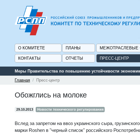
О КОМИТЕТЕ
ПЛАНЫ
МЕЖОТРАСЛЕВЫЕ
КОНТАКТЫ
ОТЧЕТЫ
ПРЕСС-ЦЕНТР
Сервис поиска и подбора субсидий и мер государст
Главная
Пресс-центр
Обожглись на молоке
29.10.2013
Новости технического регулирования
Вслед за запретом на ввоз украинского сыра, грузинског
марки Roshen в "черный список" российского Роспотребн