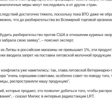
аналогичные меры могут последовать и от других стран.
следствий достаточно тяжело, поскольку пока ВТО даже не обр
ожно, что до разбирательства во Всемирной торговой организа
збудить разбирательство против США в отношении куриных окор
 забрала свою заявку", – пояснил эксперт.
 из Литвы в российские магазины не превышает 1%, эти продук
же вводила запрет на поставки литовской молочной продукции в
 конфликта уже наметились: так, глава литовской Ветеринарно
а "очень хорошими советами, особенно совет по поводу того,
ницы, распространяли нашу продукцию".
ий, которые продают, это позволит добиться того, чтобы распр
ания", - сказал Милюс в интервью радиостанции LRT.