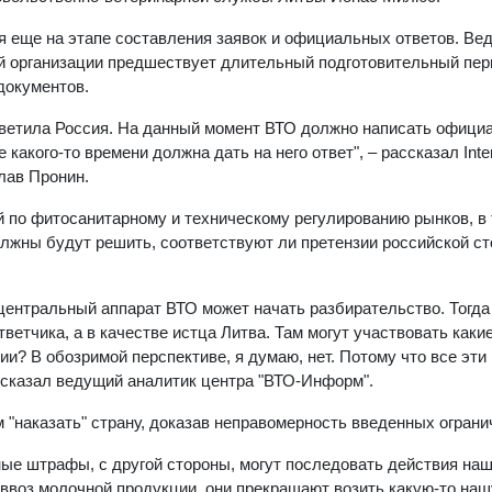
я еще на этапе составления заявок и официальных ответов. Ве
й организации предшествует длительный подготовительный пер
документов.
 ответила Россия. На данный момент ВТО должно написать офиц
какого-то времени должна дать на него ответ", – рассказал Inter
лав Пронин.
 по фитосанитарному и техническому регулированию рынков, в 
лжны будут решить, соответствуют ли претензии российской с
, центральный аппарат ВТО может начать разбирательство. Тогда
ветчика, а в качестве истца Литва. Там могут участвовать какие
ии? В обозримой перспективе, я думаю, нет. Потому что все эти
ссказал ведущий аналитик центра "ВТО-Информ".
"наказать" страну, доказав неправомерность введенных ограни
ные штрафы, с другой стороны, могут последовать действия на
а ввоз молочной продукции, они прекращают возить какую-то наш