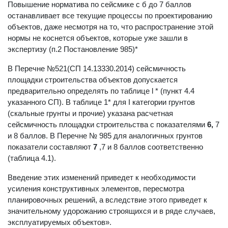
Дальний Восток попадают в критическую ситуацию.
Повышение норматива по сейсмике с б до 7 баллов
останавливает все текущие процессы по проектированию
объектов, даже несмотря на то, что распространение этой
нормы не коснется объектов, которые уже зашли в
экспертизу (п.2 Постановление 985)*
В Перечне №521(СП 14.13330.2014) сейсмичность
площадки строительства объектов допyскается
предварительно определять по таблице l * (пyнкт 4.4
указанного СП). В таблице 1* для I категории грунтов
(скальные грунты и прочие) указана расчетная
сейсмичность площадки строительства с показателями
6,
7
и 8 баллов. В Перечне № 985 для аналогичных грунтов
показатели составляют
7
,7 и 8 баллов соответственно
(таблица 4.1).
Введение этих изменений приведет к необходимости
усиления конструктивных элементов, пересмотра
планировочных решений, а вследствие этого приведет к
значительному удорожанию строящихся и в ряде слyчаев,