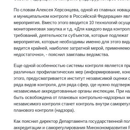
По словам Алексея Херсонцева, одной из главных новац
и муниципальном контроле в Российской Федерации» явля
мероприятия. Вместо этого вводится 10 технологий осуще
мониторинговая закупка и т.д. «Для каждого вида контро
требований, деятельности субъектов, которые подлежат 
мероприятия, которые необходимы именно для этого вид
видится крайней, наиболее затратной мерой, применяемо
недостаточно», - пояснил замглавы ведомства.
Еще одной особенностью системы контроля является пр
различных профилактических мер (информирование, конс
этого, предусматривается институт независимой оценки 
ряда видов контроля, для ряда сфер, где нужно подтве
независимые аккредитованные органы инспекции. При на
быть освобождена от плановых контрольно-надзорных м
независимого контроля станет контроль внутри саморегу
планового контроля (надзора).
Как пояснил директор Департамента государственной по
аккредитации и саморегулирования Минэкономразвития 