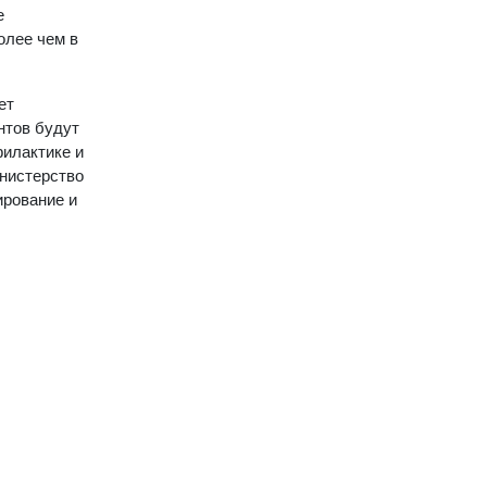
е
олее чем в
ет
нтов будут
филактике и
инистерство
ирование и