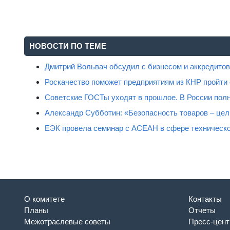
НОВОСТИ ПО ТЕМЕ
Дмитрий Вольвач обсудил с бизнесом и аккредит
Роскачество поможет предприятиям из КНР пройти
Советские ГОСТы уходят в прошлое. В России полн
Александр Субботин: «Безопасность товаров – цель
ЕЭК провела семинар с АСЕАН в сфере техническо
О комитете
Контакты
Планы
Отчеты
Межотраслевые советы
Пресс-цент