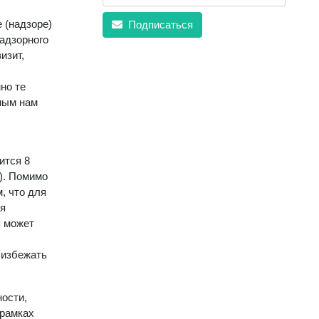
 (надзоре)
Подписаться
надзорного
изит,
но те
мым нам
ится 8
). Помимо
, что для
ся
я может
 избежать
ности,
 рамках