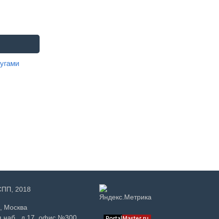
угами
РСПП, 2018
, Москва
 наб., д.17, офис №300