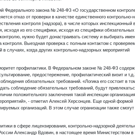
ий Федерального закона № 248-ФЗ «О государственном контроле
ется отказ от проверки в качестве единственного контрольно-
ствления контроля (надзора), в числе которых инспекционный в
ля, исходя из его специфики, исходя из специфики обязательных
контролю, нужно будет донастраивать систему и выбирать имен
а контроля. Выездная проверка с полным контактом с проверяе
й в случаях, когда других контрольно-надзорных мероприятий
иоритет профилактики. В Федеральном законе № 248-ФЗ содерж
ультирование, предостережение, профилактический визит и т.д.
соблюдения обязательных требований. «Логика его состоит в том
рждать соблюдение обязательных требований, будут привлекать
личии положительного заключения такой инспекции организаци
ероприятий», - отметил Алексей Херсонцев. Еще одной формой
лируемых организаций. В этом случае огранизации также смогут
литики в сфере лицензирования, контрольно-надзорной деятель
России Александр Вдовин, в настоящее время Министерством в