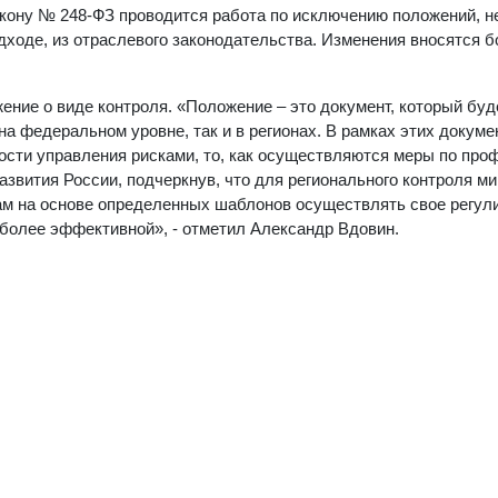
акону № 248-ФЗ проводится работа по исключению положений, н
ходе, из отраслевого законодательства. Изменения вносятся б
ние о виде контроля. «Положение – это документ, который буд
на федеральном уровне, так и в регионах. В рамках этих докуме
ости управления рисками, то, как осуществляются меры по про
азвития России, подчеркнув, что для регионального контроля м
ам на основе определенных шаблонов осуществлять свое регул
иболее эффективной», - отметил Александр Вдовин.