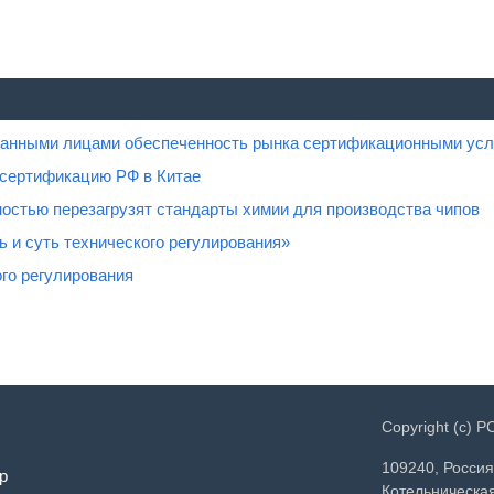
ованными лицами обеспеченность рынка сертификационными усл
 сертификацию РФ в Китае
остью перезагрузят стандарты химии для производства чипов
 и суть технического регулирования»
го регулирования
Copyright (c) 
109240, Россия
р
Котельническая