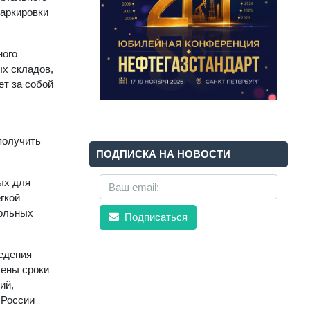
маркировки
ного
х складов,
ет за собой
 получить
ПОДПИСКА НА НОВОСТИ
ых для
гкой
гольных
Подписаться
ведения
сены сроки
ий,
 России