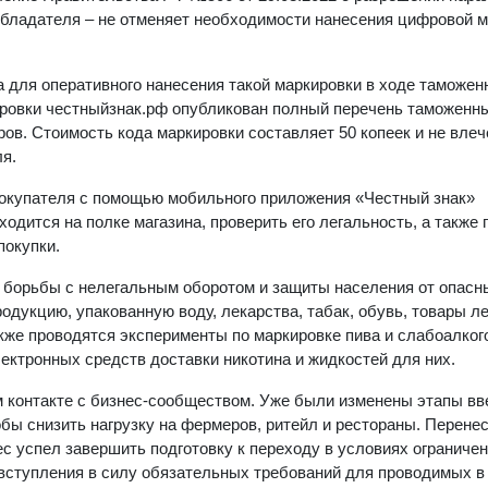
ообладателя – не отменяет необходимости нанесения цифровой 
 для оперативного нанесения такой маркировки в ходе таможен
ировки честныйзнак.рф опубликован полный перечень таможенны
ов. Стоимость кода маркировки составляет 50 копеек и не влеч
я.
покупателя с помощью мобильного приложения «Честный знак»
ходится на полке магазина, проверить его легальность, а также
окупки.
я борьбы с нелегальным оборотом и защиты населения от опасн
одукцию, упакованную воду, лекарства, табак, обувь, товары ле
кже проводятся эксперименты по маркировке пива и слабоалко
лектронных средств доставки никотина и жидкостей для них.
м контакте с бизнес-сообществом. Уже были изменены этапы в
бы снизить нагрузку на фермеров, ритейл и рестораны. Перене
с успел завершить подготовку к переходу в условиях ограничен
вступления в силу обязательных требований для проводимых в