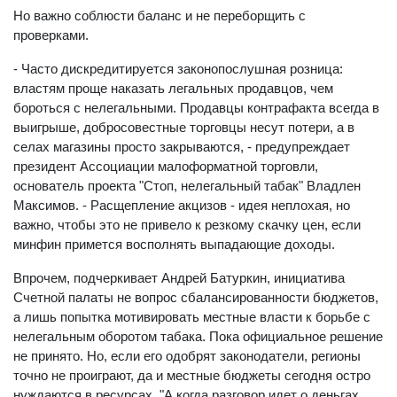
Но важно соблюсти баланс и не переборщить с
проверками.
- Часто дискредитируется законопослушная розница:
властям проще наказать легальных продавцов, чем
бороться с нелегальными. Продавцы контрафакта всегда в
выигрыше, добросовестные торговцы несут потери, а в
селах магазины просто закрываются, - предупреждает
президент Ассоциации малоформатной торговли,
основатель проекта "Стоп, нелегальный табак" Владлен
Максимов. - Расщепление акцизов - идея неплохая, но
важно, чтобы это не привело к резкому скачку цен, если
минфин примется восполнять выпадающие доходы.
Впрочем, подчеркивает Андрей Батуркин, инициатива
Счетной палаты не вопрос сбалансированности бюджетов,
а лишь попытка мотивировать местные власти к борьбе с
нелегальным оборотом табака. Пока официальное решение
не принято. Но, если его одобрят законодатели, регионы
точно не проиграют, да и местные бюджеты сегодня остро
нуждаются в ресурсах. "А когда разговор идет о деньгах,