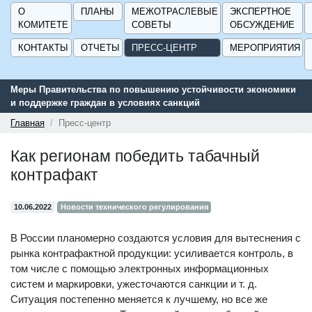
О
ПЛАНЫ
МЕЖОТРАСЛЕВЫЕ
ЭКСПЕРТНОЕ
КОМИТЕТЕ
СОВЕТЫ
ОБСУЖДЕНИЕ
КОНТАКТЫ
ОТЧЕТЫ
ПРЕСС-ЦЕНТР
МЕРОПРИЯТИЯ
ки
Сервис поиска и подбора субсидий и мер государственной
поддержки для предприятий - «Навигатор мер поддержки
ГИСП».
Главная
Пресс-центр
Как регионам победить табачный
контрафакт
10.06.2022
Новости технического регулирования
В России планомерно создаются условия для вытеснения с
рынка контрафактной продукции: усиливается контроль, в
том числе с помощью электронных информационных
систем и маркировки, ужесточаются санкции и т. д.
Ситуация постепенно меняется к лучшему, но все же