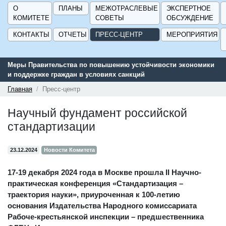
О
ПЛАНЫ
МЕЖОТРАСЛЕВЫЕ
ЭКСПЕРТНОЕ
КОМИТЕТЕ
СОВЕТЫ
ОБСУЖДЕНИЕ
КОНТАКТЫ
ОТЧЕТЫ
ПРЕСС-ЦЕНТР
МЕРОПРИЯТИЯ
авительства по повышению устойчивости экономики
Сервис поис
ржке граждан в условиях санкций
поддержки д
ГИСП».
Главная
Пресс-центр
Научный фундамент российской
стандартизации
23.12.2024
Новости Комитета
17-19 декабря 2024 года в Москве прошла II Научно-
практическая конференция «Стандартизация –
траектория науки», приуроченная к 100-летию
основания Издательства Народного комиссариата
Рабоче-крестьянской инспекции – предшественника