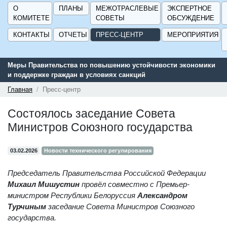
О
ПЛАНЫ
МЕЖОТРАСЛЕВЫЕ
ЭКСПЕРТНОЕ
КОМИТЕТЕ
СОВЕТЫ
ОБСУЖДЕНИЕ
КОНТАКТЫ
ОТЧЕТЫ
ПРЕСС-ЦЕНТР
МЕРОПРИЯТИЯ
ьства по повышению устойчивости экономики
Сервис поиска и по
аждан в условиях санкций
поддержки для пред
ГИСП».
Главная
Пресс-центр
Состоялось заседание Совета
Министров Союзного государства
03.02.2026
Новости технического регулирования
Председатель Правительства Российской Федерации
Михаил Мишустин
провёл совместно с Премьер-
министром Республики Белоруссия
Александром
Турчиным
заседание Совета Министров Союзного
государства.