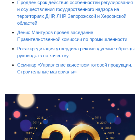
Продлён срок действия особенностей регулирования
и осуществления государственного надзора на
территориях ДНР, ЛНР, Запорожской и Херсонской
областей
Денис Мантуров провёл заседание
Правительственной комиссии по промышленности
Росаккредитация утвердила рекомендуемые образцы
руководств по качеству
Семинар «Управление качеством готовой продукции.
Строительные материалы»