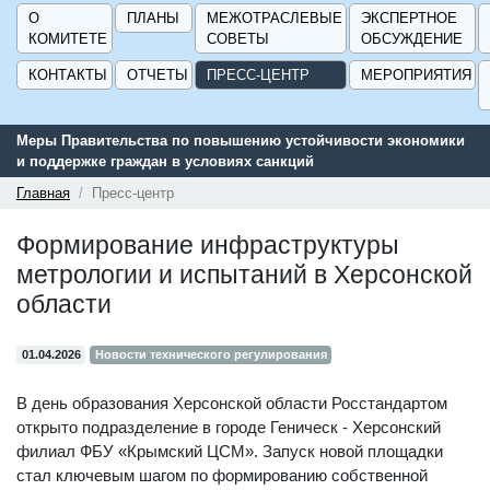
О
ПЛАНЫ
МЕЖОТРАСЛЕВЫЕ
ЭКСПЕРТНОЕ
КОМИТЕТЕ
СОВЕТЫ
ОБСУЖДЕНИЕ
КОНТАКТЫ
ОТЧЕТЫ
ПРЕСС-ЦЕНТР
МЕРОПРИЯТИЯ
 Правительства по повышению устойчивости экономики
Сервис п
ддержке граждан в условиях санкций
поддержк
ГИСП».
Главная
Пресс-центр
Формирование инфраструктуры
метрологии и испытаний в Херсонской
области
01.04.2026
Новости технического регулирования
В день образования Херсонской области Росстандартом
открыто подразделение в городе Геническ - Херсонский
филиал ФБУ «Крымский ЦСМ». Запуск новой площадки
стал ключевым шагом по формированию собственной