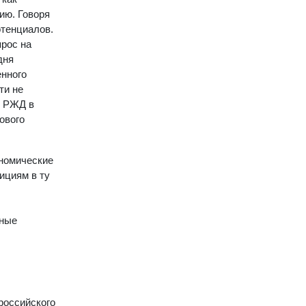
ию. Говоря
отенциалов.
прос на
дня
енного
ти не
м РЖД в
ового
ономические
ициям в ту
йные
российского