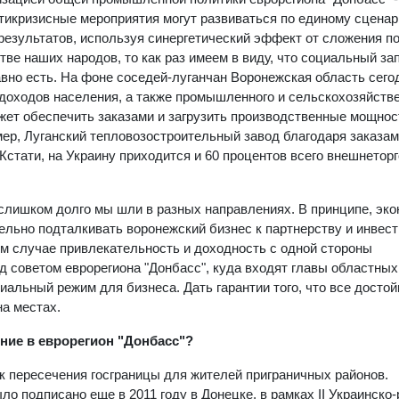
тикризисные мероприятия могут развиваться по единому сценар
езультатов, используя синергетический эффект от сложения п
тве наших народов, то как раз имеем в виду, что социальный за
вно есть. На фоне соседей-луганчан Воронежская область сего
доходов населения, а также промышленного и сельскохозяйств
ет обеспечить заказами и загрузить производственные мощнос
имер, Луганский тепловозостроительный завод благодаря заказа
 Кстати, на Украину приходится и 60 процентов всего внешнеторг
 слишком долго мы шли в разных направлениях. В принципе, эк
ельно подталкивать воронежский бизнес к партнерству и инвест
м случае привлекательность и доходность с одной стороны
ед советом еврорегиона "Донбасс", куда входят главы областных
альный режим для бизнеса. Дать гарантии того, что все досто
а местах.
ние в еврорегион "Донбасс"?
к пересечения госграницы для жителей приграничных районов.
подписано еще в 2011 году в Донецке, в рамках II Украинско-