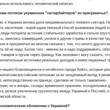
ально использовать человеческий капитал.
 нам потоком украинских "гастарбайтеров" из приграничья?
и, и Украины велика доля некриминального теневого сектора. Н
ть населения - порой единственный способ выживания людей п
 люди потеряли источник стабильного заработка и сильно опуст
, занялись коммерцией, уехали в другие страны в качестве т
вля в приграничье во многом связана с тем, что ничего другого 
ь ей не надо. Более того - именно ее и надо поддерживать, обе
варов и грузов через границу. Как экономист могу сказать, чт
полнительные источники реальных доходов и инвестиционных т
и нашего Благовещенска и китайского города Хейхэ, которые ра
роическим российским челнокам за их неоценимый вклад в разви
е, непосредственно на границе, сделаем не только таможенно-
ния, но и ангары, склады временного хранения, холодильники 
а, резкое увеличение грузопотока между Украиной и Россией, а в
жской области.
экономическом сближении с Украиной?