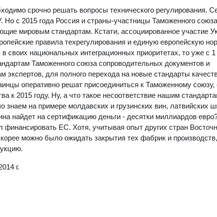
ходимо срочно решать вопросы технического регулирования. С
 Но с 2015 года Россия и страны-участницы Таможенного союз
ующие мировым стандартам. Кстати, ассоциированное участие У
ропейские правила техрегулирования и единую европейскую но
 в своих национальных интеграционных приоритетах, то уже с 1
тандартам Таможенного союза сопроводительных документов и
ам экспертов, для полного перехода на новые стандарты качест
краинцы оперативно решат присоединиться к Таможенному союзу, 
а к 2015 году. Ну, а что такое несоответствие нашим стандарта
о знаем на примере молдавских и грузинских вин, латвийских ш
аина найдет на сертификацию деньги - десятки миллиардов евро
 финансировать ЕС. Хотя, учитывая опыт других стран Восточ
 скорее можно было ожидать закрытия тех фабрик и производств
дукцию.
014 г.