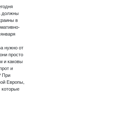
егодня
а должны
краины в
рмативно-
 января
ва нужно от
они просто
м и каковы
прот и
? При
ной Европы,
, которые