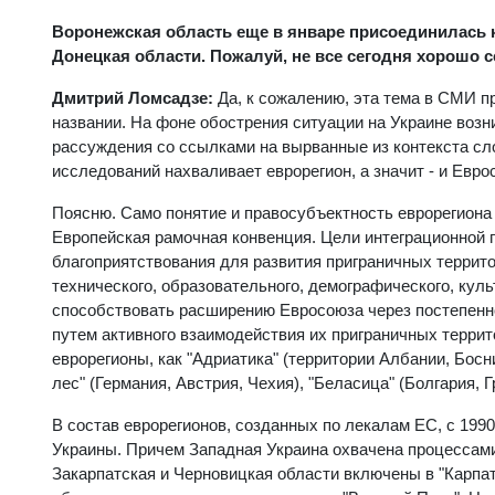
Воронежская область еще в январе присоединилась к 
Донецкая области. Пожалуй, не все сегодня хорошо 
Дмитрий Ломсадзе:
Да, к сожалению, эта тема в СМИ п
названии. На фоне обострения ситуации на Украине воз
рассуждения со ссылками на вырванные из контекста сло
исследований нахваливает еврорегион, а значит - и Еврос
Поясню. Само понятие и правосубъектность еврорегиона 
Европейская рамочная конвенция. Цели интеграционной 
благоприятствования для развития приграничных территор
технического, образовательного, демографического, кул
способствовать расширению Евросоюза через постепенное
путем активного взаимодействия их приграничных терри
еврорегионы, как "Адриатика" (территории Албании, Босн
лес" (Германия, Австрия, Чехия), "Беласица" (Болгария,
В состав еврорегионов, созданных по лекалам ЕС, с 199
Украины. Причем Западная Украина охвачена процессами
Закарпатская и Черновицкая области включены в "Карпат