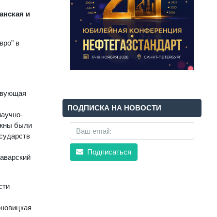
анская и
вро" в
ствующая
ПОДПИСКА НА НОВОСТИ
научно-
лжны были
осударств
Подписаться
Баварский
сти
рновицкая