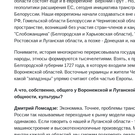
области состоят еще и в еврорегионе "Верхний Прут". Н
геополитики расширения ЕС, сегодня инициатива трансгр
Белоруссии. Наши еврорегионы начали создаваться вне а
РФ, Гомельской области Белоруссии и Черниговской обла
пространстве, возникший без участия стран-членов и ка
"Слобожанщина" (Белгородская и Харьковская области), 
Ростовская и Луганская области, а позже - Донецкая и, н
Понимаете, история многократно перерисовывала государ
народы, этносы формируются тысячелетиями. Взять, к пр
Белгородской губернии 1727 года, в которую входили зем
Воронежской областей. Восточные украинцы и жители Чер
какой "западэнцы" упрямо считают себя частью Европы.
А что, собственно, общего у Воронежской и Луганско
общности, культуры?
Дмитрий Ломсадзе:
Экономика. Точнее, проблемы транс
России так называемые переходные к рынку модели наци
одинаково. Если говорить о нашей и Луганской области 
машиностроение и высокотехнологичные производства. 
внутри каждой из областей, мы сможем подкрепить реал