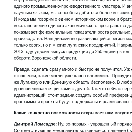
единого промышленно-производственного кластера. И ан
научным языком, мы способны добиться более высоких р
И когда мы говорим о едином историческом корне и братс
восстановление единого экономического пространства да
показывает феноменальные показатели роста реальных 
производства. Наш динамично развивающийся регион мож
только своих, но и многих луганских предприятий. Напр
2013 году удвоил выпуск продукции до 250 единиц в год.
оборота Воронежской области.
Правда, сделать сразу много и быстро не получится. Уж
отношения, какие могли, уже давно сложились. Принудит
же Луганскую или Донецкую область бесполезно. В любо
уравновешивается рисками с другой. Так что сейчас пер
администраций, стоит задача создать особый преференци
программы и проекты будут поддержаны и реализованы н
Какие конкретно возможности открывает нам вступле
Дмитрий Ломсадзе:
Ну, во-первых - упрощенный порядо
Соответствующее межправительственное соглашение было 