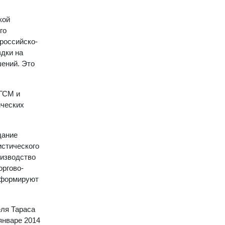
кой
го
российско-
здки на
шений. Это
 ГСМ и
ических
дание
истического
оизводство
оргово-
нформируют
еля Тараса
январе 2014