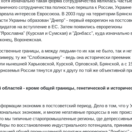
о, хотя изначально такая форма сотрудничества являлась часть
аничного сотрудничества полностью перешла к России, Украине
реала интересов Евросоюза. В 2003 году на территории Брянск
сти Украины образован "Днепр" - первый еврорегион на постсов
ндидатов на вступление в ЕС. Затем появились еврорегионы
"Ярославна" (Курская и Сумская) и "Донбасс", куда изначально
аконец, Воронежская.
ственные границы, а между людьми-то их как не было, так и не
имеру, ту же "Слобожанщину" - ведь она исторически преемник
ли нынешней Харьковской, Курской, Орловской, Брянской, а с 19
ноземья России тянутся друг к другу по той же объективной пр
й областей - кроме общей границы, генетической и историче
формации экономик в постсоветский период. Дело в том, что у 
ональных экономик, и многие негативные процессы в них проис
- то мы типичные старопромышленные регионы, где депрессивны
Меры по восстановлению индустриального потенциала, приним
изацией общей промышленной политики еврорегиона "Донбасс" -