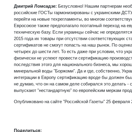
Дмитрий Ломсадзе:
Безусловно! Нашим партнерам необ
российские ГОСТы гармонизированы с украинскими ДСТУ.
перейти на новые техрегламенты, во многом соответств
Евросоюзе также предполагало поэтапный переход на ев
техническую базу. Если украинцы сейчас не определятся
2015 года их товары при отсутствии соответствующих с
сертификатов не смогут попасть на наш рынок. По оценк
четырех до шести лет. То есть даже при условии, что у
физически не успеют провести сертификацию производств
последствия этого для национального бизнеса, мы хорош
минеральной воды "Боржоми". Да и где, собственно, Укр
интеграции в Европу сертификацию вроде бы должен был
не думаю, что он на самом деле собирался это делать -
выпускают "нестандартную" по европейским меркам про
Опубликовано на сайте "Российской Газеты" 25 февраля 2
Поделиться: