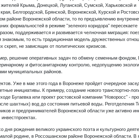
 жителей Крыма, Донецкой, Луганской, Сумской, Харьковской и
 края, Белгородской, Брянской, Воронежской, Курской и Ростовс
ом районе Воронежской области, то по предъявлению внутренне
шних формальностей в режиме "зеленого коридора" пересекаете 
бразом, поддерживается и развивается челночная миграция: пое
 и знакомым, то есть традиционная модель дружественных отно
 скреп, не зависящих от политических кризисов.
мер, решение оперативных задач по обмену семенным фондом,
теринарному и фитосанитарному контролю, недопущению эколог
вами муниципальных районов.
ктов. Уже в мае этого года в Воронеже пройдет очередное засе
ретные инициативы. К примеру, создание нового транспортно-лог
оде Бугаевка или проект ростовской компании "Новоросс" - пр
исле шахтных) вод до состояния питьевой воды. Реготделения Т
иков и предпринимателей Воронежской области уже активно и
 инвестпроектах.
 со дня рождения великого украинского поэта и культурного деят
малой родине, в Россошанском районе Воронежской области. В 