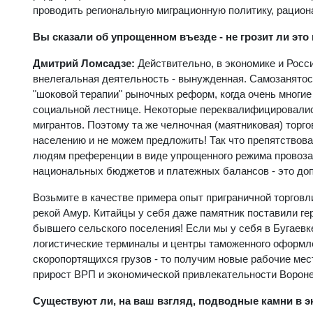
проводить региональную миграционную политику, рацион
Вы сказали об упрощенном въезде - не грозит ли это
Дмитрий Ломсадзе:
Действительно, в экономике и Росси
внелегальная деятельность - вынужденная. Самозанятос
"шоковой терапии" рыночных реформ, когда очень многие
социальной лестнице. Некоторые переквалифицировались
мигрантов. Поэтому та же челночная (маятниковая) торго
населению и не можем предложить! Так что препятствоват
людям преференции в виде упрощенного режима провоза то
национальных бюджетов и платежных балансов - это до
Возьмите в качестве примера опыт приграничной торговл
рекой Амур. Китайцы у себя даже памятник поставили ге
бывшего сельского поселения! Если мы у себя в Бугаевк
логистические терминалы и центры таможенного оформле
скоропортящихся грузов - то получим новые рабочие мест
прирост ВРП и экономической привлекательности Вороне
Существуют ли, на ваш взгляд, подводные камни в 