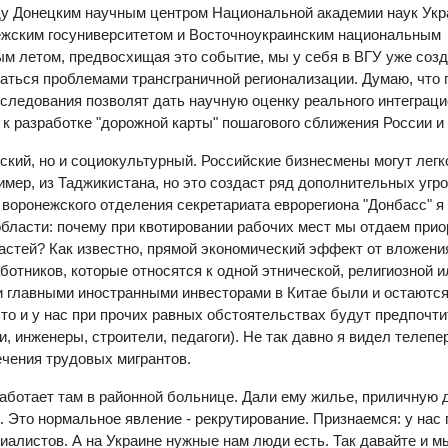
ду Донецким научным центром Национальной академии наук Укр
ежским госуниверситетом и Восточноукраинским национальным
м летом, предвосхищая это событие, мы у себя в ВГУ уже соз
аться проблемами трансграничной регионализации. Думаю, что
сследования позволят дать научную оценку реального интеграци
 к разработке "дорожной карты" пошагового сближения России и
еский, но и социокультурный. Российские бизнесмены могут легк
имер, из Таджикистана, но это создаст ряд дополнительных угро
воронежского отделения секретариата еврорегиона "Донбасс" я
бласти: почему при квотировании рабочих мест мы отдаем прио
астей? Как известно, прямой экономический эффект от вложени
ботников, которые относятся к одной этнической, религиозной и
и главными иностранными инвесторами в Китае были и остаютс
 что и у нас при прочих равных обстоятельствах будут предпочт
 инженеры, строители, педагоги). Не так давно я видел телепе
ечения трудовых мигрантов.
работает там в районной больнице. Дали ему жилье, приличную 
. Это нормальное явление - рекрутирование. Признаемся: у нас
иалистов. А на Украине нужные нам люди есть. Так давайте и м