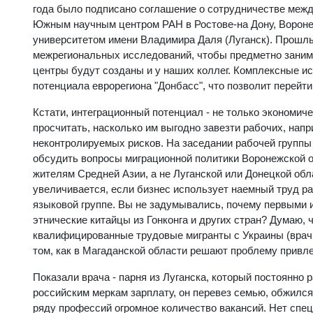
года было подписано соглашение о сотрудничестве меж
Южным научным центром РАН в Ростове-на Дону, Ворон
университетом имени Владимира Даля (Луганск). Прошлы
межрегиональных исследований, чтобы предметно заним
центры будут созданы и у наших коллег. Комплексные и
потенциала еврорегиона "Донбасс", что позволит перейти
Кстати, интеграционный потенциал - не только экономич
просчитать, насколько им выгодно завезти рабочих, напр
неконтролируемых рисков. На заседании рабочей группы 
обсудить вопросы миграционной политики Воронежской о
жителям Средней Азии, а не Луганской или Донецкой обл
увеличивается, если бизнес использует наемный труд ра
языковой группе. Вы не задумывались, почему первыми 
этнические китайцы из Гонконга и других стран? Думаю,
квалифицированные трудовые мигранты с Украины (врачи,
том, как в Магаданской области решают проблему привл
Показали врача - парня из Луганска, который постоянно 
российским меркам зарплату, он перевез семью, обжился
ряду профессий огромное количество вакансий. Нет спец