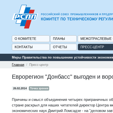
О КОМИТЕТЕ
ПЛАНЫ
МЕЖОТРАСЛЕВЫЕ
КОНТАКТЫ
ОТЧЕТЫ
ПРЕСС-ЦЕНТР
Сервис поиска и подбора субсидий 
Главная
Пресс-центр
Еврорегион "Донбасс" выгоден и во
26.02.2014
Точка зрения
Причины и смысл объединения четырех приграничных обл
стране раскрыл для наших читателей директор Центра м
экономических наук Дмитрий Ломсадзе - на "деловом завт