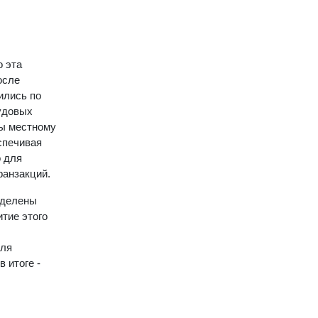
о эта
осле
ились по
рудовых
мы местному
спечивая
о для
ранзакций.
зделены
тие этого
для
 итоге -