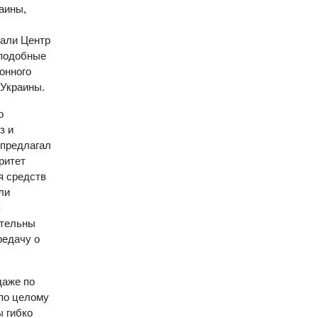
аины,
дали Центр
 подобные
онного
 Украины.
о
з и
 предлагал
ритет
я средств
ли
я
ительны
редачу о
даже по
 по целому
ы гибко