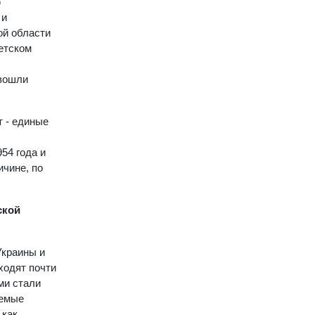
ю
 и
ой области
етском
 вошли
т - единые
54 года и
ичине, по
ской
Украины и
ходят почти
ми стали
аемые
 как