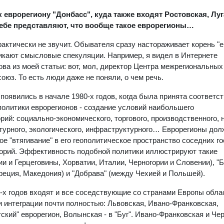
еврорегиону "Донбасс", куда также входят Ростовская, Луг
себе представляют, что вообще такое еврорегионы…
рактически не звучит. Обывателя сразу настораживает корень "е
никают смысловые спекуляции. Например, я видел в Интернете
ва из моей статьи: вот, мол, директор Центра межрегиональных
оюз. То есть люди даже не поняли, о чем речь.
появились в начале 1980-х годов, когда была принята соответ
политики еврорегионов - создание условий наибольшего
ий: социально-экономического, торгового, производственного, 
ьтурного, экологического, инфраструктурного… Еврорегионы до
 "втягивание" в его геополитическое пространство соседних г
торий. Эффективность подобной политики иллюстрируют такие
ии и Герцеговины, Хорватии, Италии, Черногории и Словении), "
 Греция, Македония) и "Добрава" (между Чехией и Польшей).
0-х годов входят и все соседствующие со странами Европы обла
 интеграции почти полностью: Львовская, Ивано-Франковская,
ский" еврорегион, Волынская - в "Буг". Ивано-Франковская и Че