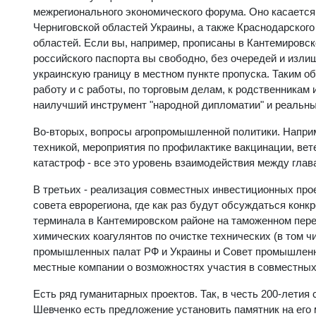
межрегионального экономического форума. Оно касается
Черниговской областей Украины, а также Краснодарского
областей. Если вы, например, прописаны в Кантемировск
российского паспорта вы свободно, без очередей и изли
украинскую границу в местном пункте пропуска. Таким о
работу и с работы, по торговым делам, к родственникам
наилучший инструмент "народной дипломатии" и реальных
Во-вторых, вопросы агропромышленной политики. Напри
техникой, мероприятия по профилактике вакцинации, ве
катастроф - все это уровень взаимодействия между гла
В третьих - реализация совместных инвестиционных прое
совета еврорегиона, где как раз будут обсуждаться конк
терминала в Кантемировском районе на таможенном перех
химических коагулянтов по очистке технических (в том ч
промышленных палат РФ и Украины и Совет промышленн
местные компании о возможностях участия в совместных
Есть ряд гуманитарных проектов. Так, в честь 200-летия
Шевченко есть предложение установить памятник на его 