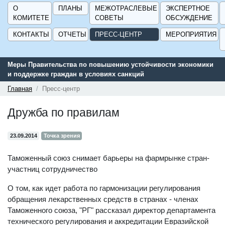
О
ПЛАНЫ
МЕЖОТРАСЛЕВЫЕ
ЭКСПЕРТНОЕ
КОМИТЕТЕ
СОВЕТЫ
ОБСУЖДЕНИЕ
КОНТАКТЫ
ОТЧЕТЫ
ПРЕСС-ЦЕНТР
МЕРОПРИЯТИЯ
ости экономики
Сервис поиска и подбора субсидий и мер государс
поддержки для предприятий - «Навигатор мер под
ГИСП».
Главная
Пресс-центр
Дружба по правилам
23.09.2014
Точка зрения
Таможенный союз снимает барьеры на фармрынке стран-
участниц сотрудничество
О том, как идет работа по гармонизации регулирования
обращения лекарственных средств в странах - членах
Таможенного союза, "РГ" рассказал директор департамента
технического регулирования и аккредитации Евразийской