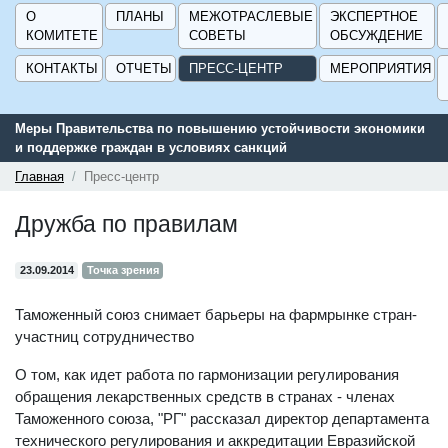
О
ПЛАНЫ
МЕЖОТРАСЛЕВЫЕ
ЭКСПЕРТНОЕ
КОМИТЕТЕ
СОВЕТЫ
ОБСУЖДЕНИЕ
КОНТАКТЫ
ОТЧЕТЫ
ПРЕСС-ЦЕНТР
МЕРОПРИЯТИЯ
тойчивости экономики
Сервис поиска и подбора субсидий и мер г
ий
поддержки для предприятий - «Навигатор м
ГИСП».
Главная
Пресс-центр
Дружба по правилам
23.09.2014
Точка зрения
Таможенный союз снимает барьеры на фармрынке стран-
участниц сотрудничество
О том, как идет работа по гармонизации регулирования
обращения лекарственных средств в странах - членах
Таможенного союза, "РГ" рассказал директор департамента
технического регулирования и аккредитации Евразийской