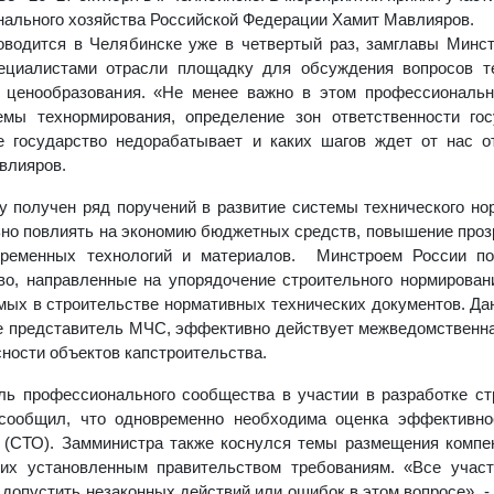
нального хозяйства Российской Федерации Хамит Мавлияров.
оводится в Челябинске уже в четвертый раз, замглавы Минс
пециалистами отрасли площадку для обсуждения вопросов т
и ценообразования. «Не менее важно в этом профессиональ
мы технормирования, определение зон ответственности гос
е государство недорабатывает и каких шагов ждет от нас 
влияров.
ву получен ряд поручений в развитие системы технического но
ьно повлиять на экономию бюджетных средств, повышение проз
овременных технологий и материалов. Минстроем России по
во, направленные на упорядочение строительного нормирован
мых в строительстве нормативных технических документов. Да
де представитель МЧС, эффективно действует межведомственн
ности объектов капстроительства.
ь профессионального сообщества в участии в разработке с
 сообщил, что одновременно необходима оценка эффективно
 (СТО). Замминистра также коснулся темы размещения комп
их установленным правительством требованиям. «Все участ
 допустить незаконных действий или ошибок в этом вопросе», -