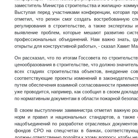
заместитель Министра строительства и жилищно- комму
Выступая перед участниками конференции, которая пр
отметил, что регион смог создать востребованную с
регулирования в строительстве, а также экспертизы 
выявление проблем, которые мешают развитию систе
профессиональных объединений. Нам важно знать, гд
открыты для конструктивной работы», - сказал Хамит Ма
Он рассказал, что по итогам Госсовета по строительст
ценообразования в строительстве, что должно значител
всех стадиях строительства объектов, внедрение с
соответствующие проекты изменений в законодательст
путем обеспечения взаимной согласованности применяе
уже проводится, например, как сообщил в своем докла
по нормативным документам в области пожарной безопас
В своем выступлении замминистра отметил важную рол
норм и правил и национальных стандартов, а также
нацобъединений по разработке отраслевых документов
фондов СРО на спецсчетах в банках, соответствующ
должны ответственно подойти к этому вопросу, чтобы не