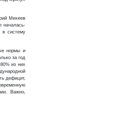
трий Михеев
е началась-
, в систему
ые нормы и
лько за год
 80% из них
дународной
ть дефицит,
овременную
нии. Важно,