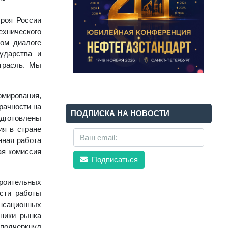
троя России
ехнического
ном диалоге
ударства и
отрасль. Мы
рмирования,
рачности на
ПОДПИСКА НА НОВОСТИ
дготовлены
ия в стране
нная работа
ая комиссия
Подписаться
троительных
сти работы
енсационных
ники рынка
 подчеркнул