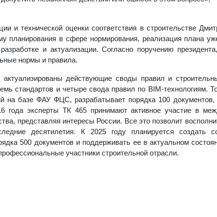
ции и технической оценки соответствия в строительстве Дми
ему планирования в сфере нормирования, реализация плана уж
азработке и актуализации. Согласно поручению президента
ьные нормы и правила.
и актуализированы действующие своды правил и строительн
емь стандартов и четыре свода правил по BIM-технологиям. То
ий на базе ФАУ ФЦС, разрабатывает порядка 100 документов,
6 года эксперты ТК 465 принимают активное участие в меж
ства, представляя интересы России. Все это позволит восполни
следние десятилетия. К 2025 году планируется создать с
ядка 500 документов и поддерживать ее в актуальном состоя
 профессиональные участники строительной отрасли.