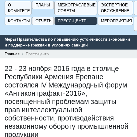
О
ПЛАНЫ
МЕЖОТРАСЛЕВЫЕ
ЭКСПЕРТНОЕ
КОМИТЕТЕ
СОВЕТЫ
ОБСУЖДЕНИЕ
КОНТАКТЫ
ОТЧЕТЫ
ПРЕСС-ЦЕНТР
МЕРОПРИЯТИЯ
Меры Правительства по повышению устойчивости экономики
Се
и поддержке граждан в условиях санкций
по
ГИ
Главная
Пресс-центр
22 - 23 ноября 2016 года в столице
Республики Армения Ереване
состоялся IV Международный форум
«Антиконтрафакт-2016»,
посвященный проблемам защиты
прав интеллектуальной
собственности, противодействия
незаконному обороту промышленной
продукции