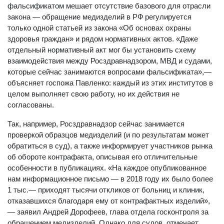
фальсификатом мешает отсутствие базового для отрасли
закона — обращение медизделий в РФ регулируется
только одной статьей из закона «Об основах охраны
здоровья граждан» и рядом нормативных актов. «Даже
отдельный нормативный акт мог бы установить схему
взаимодействия между Росздравнадзором, МВД и судами,
которые сейчас занимаются вопросами фальсификата»,—
объясняет госпожа Павленко: каждый из этих институтов в
целом выполняет свою работу, но их действия не
согласованы.
Так, например, Росздравнадзор сейчас занимается
проверкой образцов медизделий (и по результатам может
обратиться в суд), а также информирует участников рынка
об обороте контрафакта, описывая его отличительные
особенности в публикациях. «На каждое опубликованное
нам информационное письмо — в 2018 году их было более
1 тыс.— приходят тысячи откликов от больниц и клиник,
отказавшихся благодаря ему от контрафактных изделий»,
— заявил Андрей Дорофеев, глава отдела госконтроля за
обращением медизделий. Однако для судов, отмечает