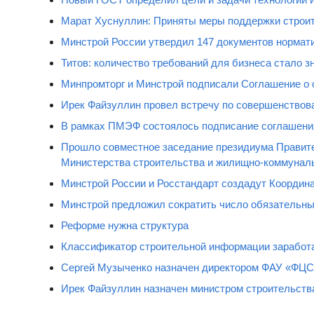
Марат Хуснуллин: Приняты меры поддержки строи
Минстрой России утвердил 147 документов норматив
Титов: количество требований для бизнеса стало 
Минпромторг и Минстрой подписали Соглашение о 
Ирек Файзуллин провел встречу по совершенствова
В рамках ПМЭФ состоялось подписание соглашени
Прошло совместное заседание президиума Правите
Министерства строительства и жилищно-коммуналь
Минстрой России и Росстандарт создадут Координ
Минстрой предложил сократить число обязательных
Реформе нужна структура
Классификатор строительной информации заработа
Сергей Музыченко назначен директором ФАУ «ФЦС
Ирек Файзуллин назначен министром строительств