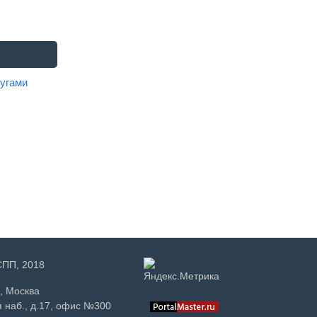
угами
РСПП, 2018
, Москва
 наб., д.17, офис №300