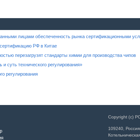
ованными лицами обеспеченность рынка сертификационными усл
 сертификацию РФ в Китае
остью перезагрузят стандарты химии для производства чипов
 и суть технического регулирования»
го регулирования
Copyright (c) 
109240, Россия
р
Котельническая
ия