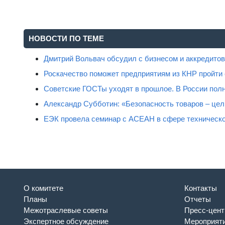
НОВОСТИ ПО ТЕМЕ
Дмитрий Вольвач обсудил с бизнесом и аккредит
Роскачество поможет предприятиям из КНР пройти
Советские ГОСТы уходят в прошлое. В России полн
Александр Субботин: «Безопасность товаров – цель
ЕЭК провела семинар с АСЕАН в сфере техническо
О комитете
Контакты
Планы
Отчеты
Межотраслевые советы
Пресс-цент
Экспертное обсуждение
Мероприят