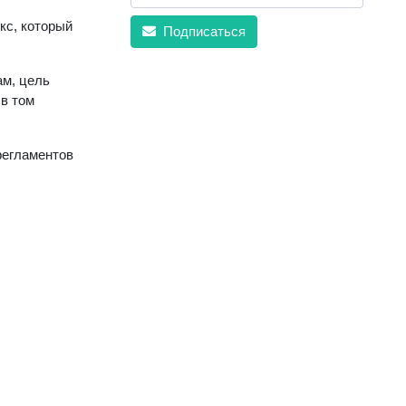
кс, который
Подписаться
ам, цель
 в том
регламентов