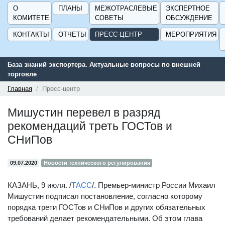
О
ПЛАНЫ
МЕЖОТРАСЛЕВЫЕ
ЭКСПЕРТНОЕ
КОМИТЕТЕ
СОВЕТЫ
ОБСУЖДЕНИЕ
КОНТАКТЫ
ОТЧЕТЫ
ПРЕСС-ЦЕНТР
МЕРОПРИЯТИЯ
опросы по внешней
Конкурс на соискание общероссийской общ
«Стандартизатор года»
Главная
Пресс-центр
Мишустин перевел в разряд
рекомендаций треть ГОСТов и
СНиПов
09.07.2020
Новости технического регулирования
КАЗАНЬ, 9 июля. /
ТАСС
/. Премьер-министр России Михаил
Мишустин подписал постановление, согласно которому
порядка трети ГОСТов и СНиПов и других обязательных
требований делает рекомендательными. Об этом глава