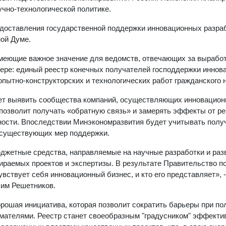
учно-технологической политике.
доставления государственной поддержки инновационных разраб
ной Думе.
меющие важное значение для ведомств, отвечающих за вырабо
фере: единый реестр конечных получателей господдержки иннов
пытно-конструкторских и технологических работ гражданского 
жет выявить сообщества компаний, осуществляющих инновацио
 позволит получать «обратную связь» и замерять эффекты от р
ности. Впоследствии Минэкономразвития будет учитывать пол
 существующих мер поддержки.
джетные средства, направляемые на научные разработки и раз
бираемых проектов и экспертизы. В результате Правительство п
вствует себя инновационный бизнес, и кто его представляет», -
им Решетников.
орошая инициатива, которая позволит сократить барьеры при по
мателями. Реестр станет своеобразным "градусником" эффекти