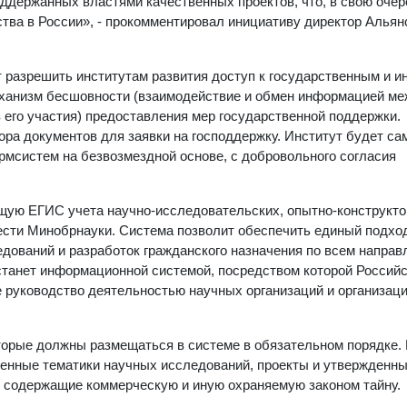
ддержанных властями качественных проектов, что, в свою очер
тва в России», - прокомментировал инициативу директор Альян
т разрешить институтам развития доступ к государственным и 
еханизм бесшовности (взаимодействие и обмен информацией м
 его участия) предоставления мер государственной поддержки.
бора документов для заявки на господдержку. Институт будет са
рмсистем на безвозмездной основе, с добровольного согласия
щую ЕГИС учета научно-исследовательских, опытно-конструкто
вести Минобрнауки. Система позволит обеспечить единый подход
дований и разработок гражданского назначения по всем напра
С станет информационной системой, посредством которой Россий
 руководство деятельностью научных организаций и организац
торые должны размещаться в системе в обязательном порядке.
денные тематики научных исследований, проекты и утвержденн
е содержащие коммерческую и иную охраняемую законом тайну.