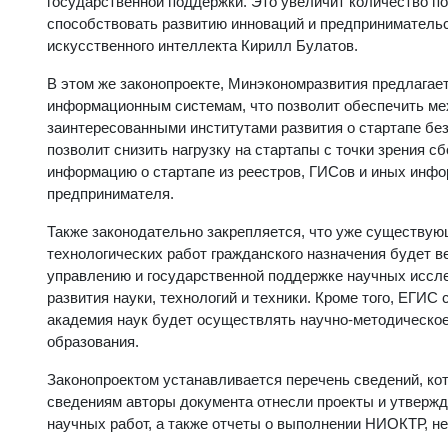
государственной поддержки. Это увеличит количество по
способствовать развитию инноваций и предпринимательс
искусственного интеллекта Кирилл Булатов.
В этом же законопроекте, Минэкономразвития предлагае
информационным системам, что позволит обеспечить м
заинтересованными институтами развития о стартапе без
позволит снизить нагрузку на стартапы с точки зрения с
информацию о стартапе из реестров, ГИСов и иных инфо
предпринимателя.
Также законодательно закрепляется, что уже существую
технологических работ гражданского назначения будет 
управлению и государственной поддержке научных иссле
развития науки, технологий и техники. Кроме того, ЕГИ
академия наук будет осуществлять научно-методическое
образования.
Законопроектом устанавливается перечень сведений, ко
сведениям авторы документа отнесли проекты и утверж
научных работ, а также отчеты о выполнении НИОКТР, н