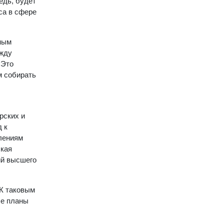
едь, будет
са в сфере
иным
ежду
 Это
м собирать
рских и
 к
влениям
ская
ий высшего
 К таковым
ые планы