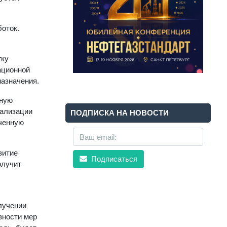
оток.
тку
ационной
назначения.
нную
еализации
ПОДПИСКА НА НОВОСТИ
ученную
витие
Подписаться
олучит
лучении
вности мер