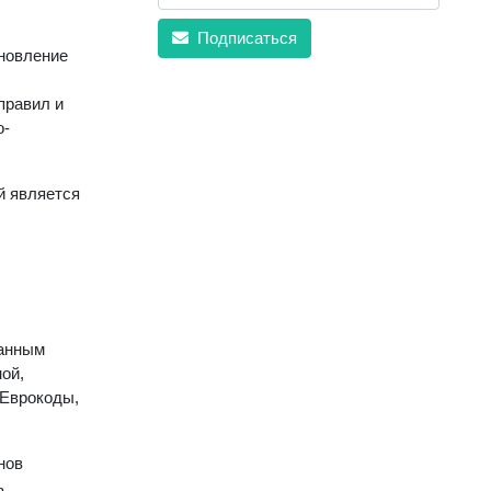
Подписаться
ановление
правил и
о-
й является
ранным
ой,
 Еврокоды,
нов
ь