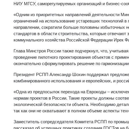
НИУ МГСУ, саморегулируемых организаций и бизнес-соо
«Одним из приоритетных направлений деятельности Мин
ограничений на использование устаревших технологий в 
направлении, сократили больше половины избыточных 
стандартов в области строительства, которые отвечают 
коммунального хозяйства Российской Федерации Ирек Ф
Глава Минстроя России также подчеркнул, что, учитывая
проведение пилотного проектирования объектов с приме
окончательно сформулировать решение по гармонизации 
Президент РСПП Александр Шохин поддержал предложен
комбинированного использования и европейских, и росси
«Одна из предпосылок перехода на Еврокоды – исключе
нормам проектов в России. Такие проекты должны соотв
экологической безопасности объекта. Необходимо детал
так как они не охватывают в полном объеме аспекты техн
Заместитель сопредседателя Комитета РСПП по промыш
рассказал об успешных практиках создания ГОСТов на б