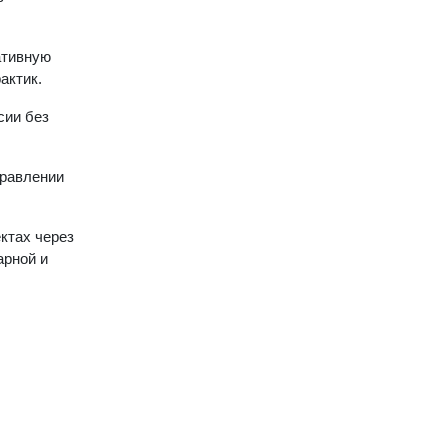
ативную
актик.
сии без
правлении
ктах через
арной и