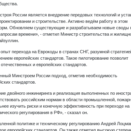
бщества.
строя России является внедрение передовых технологий и уст
проектировании и строительстве. Активно ведём работу в этом
норм. Обновляем существующие и разрабатываем новые своды 
запросам времени», - отметил Министр строительства и жилищн
айзуллин.
 опыт перехода на Еврокоды в странах СНГ, разумной стратегие
нением европейских стандартов. Такое пилотирование позволит
отечественных и европейских стандартов.
ный Минстроем России подход, отметив необходимость
йских стандартов.
ние двойного инжиниринга и реализация выполненных по иност
етствовать российским нормам в области промышленной, пожарн
ьнее изучить риски и конечную эффективность при переходе на
ического регулирования в РФ», - сказал он.
ленной политике и техническому регулированию Андрей Лоцма
азе европейских стандартов. Он также отметил высокую степен