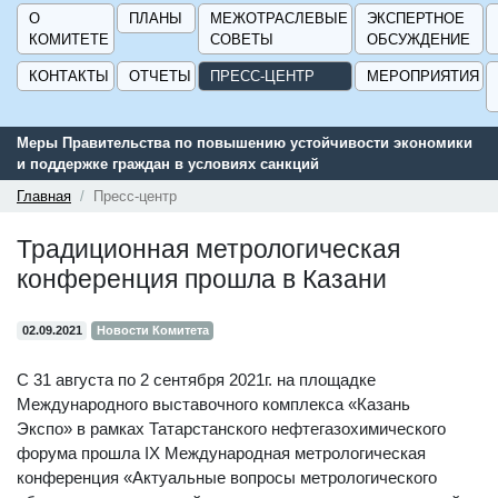
О
ПЛАНЫ
МЕЖОТРАСЛЕВЫЕ
ЭКСПЕРТНОЕ
КОМИТЕТЕ
СОВЕТЫ
ОБСУЖДЕНИЕ
КОНТАКТЫ
ОТЧЕТЫ
ПРЕСС-ЦЕНТР
МЕРОПРИЯТИЯ
авительства по повышению устойчивости экономики
Сервис поис
ржке граждан в условиях санкций
поддержки д
ГИСП».
Главная
Пресс-центр
Традиционная метрологическая
конференция прошла в Казани
02.09.2021
Новости Комитета
С 31 августа по 2 сентября 2021г. на площадке
Международного выставочного комплекса «Казань
Экспо» в рамках Татарстанского нефтегазохимического
форума прошла IX Международная метрологическая
конференция «Актуальные вопросы метрологического