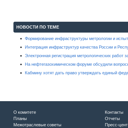
НОВОСТИ ПО ТЕМЕ
Формирование инфраструктуры метрологии и испыт
Интеграция инфраструктур качества России и Респ
Электронная регистрация метрологических работ за
На нефтегазохимическом форуме обсудили вопрос
Кабмину хотят дать право утверждать единый фед
О комитете
Контакты
Планы
Отчеты
Межотраслевые советы
Пресс-цент