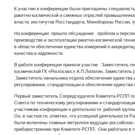
К участию в конференции были приглашены специалисты
ракетно-космической и смежных отраслей промышленнос
власти, институтов Росстандарта, Минобороны России, п
На конференции прошло обсуждение проблем и перспект
производстве и эксплуатации ракетно-космической техни
в области обеспечения единства измерений и аккредитац
качества и надежности.
В работе конференции приняли участие Заместитель ген
космической ГК «Роскосмос» А.П.Лопатин, Заместитель 
Заместитель начальника отдела обеспечения единства и
регулирования, стандартизации и обеспечения единства 
Первый заместитель Сопредседателя Комитета РСПП по
Совета по техническому регулированию и стандартизаци
участникам конференции о деятельности рабочей группы
Он, в частности, отметил, что успешной деятельности Ра
были включены главные метрологи ведущих российских 
приборостроению при Комитете РСПП. Они работали в т