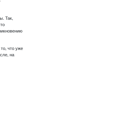
ю
. Так,
что
оникновению
то, что уже
сле, на