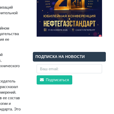
низаций
нительной
ийном
дательства
ия ее
ой
ПОДПИСКА НА НОВОСТИ
,
ехнического
Подписаться
седатель
 рассказал
змерений.
в ее состав
огии и
ндарта. Это