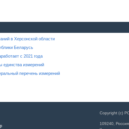
аний в Херсонской области
ублики Беларусь
работает с 2021 года
ы единства измерений
еральный перечень измерений
Copyright (c) 
109240, Россия
р