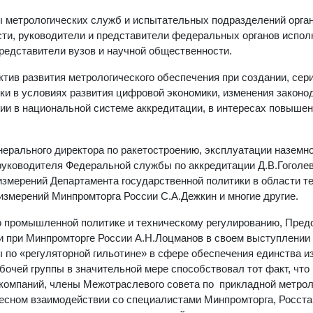
 метрологических служб и испытательных подразделений орга
ти, руководители и представители федеральных органов испол
редставители вузов и научной общественности.
ив развития метрологического обеспечения при создании, сер
ки в условиях развития цифровой экономики, изменения законо
ии в национальной системе аккредитации, в интересах повышен
ерального директора по ракетостроению, эксплуатации наземн
руководителя Федеральной службы по аккредитации Д.В.Гоголев
змерений Департамента государственной политики в области т
измерений Минпромторга России С.А.Дежкин и многие другие.
 промышленной политике и техническому регулированию, Пред
и при Минпромторге России А.Н.Лоцманов в своем выступлении
 по «регуляторной гильотине» в сфере обеспечения единства и
бочей группы в значительной мере способствовал тот факт, что 
компаний, члены Межотраслевого совета по прикладной метрол
есном взаимодействии со специалистами Минпромторга, Росста