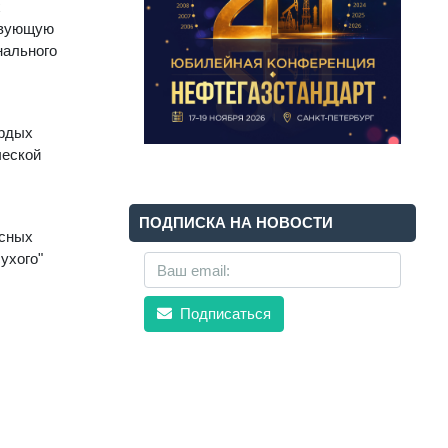
х
твующую
нального
ердых
ческой
ПОДПИСКА НА НОВОСТИ
асных
ухого"
Подписаться