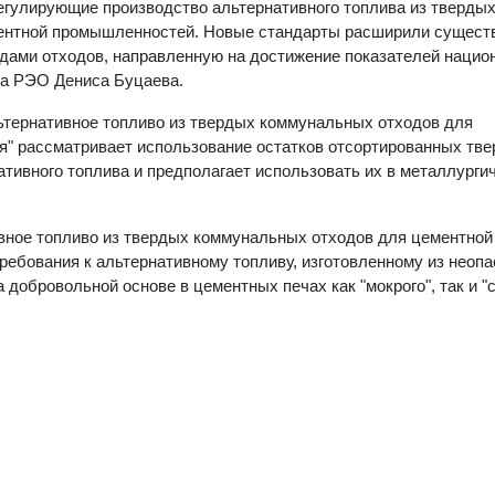
егулирующие производство альтернативного топлива из тверды
ментной промышленностей. Новые стандарты расширили сущес
дами отходов, направленную на достижение показателей нацио
ора РЭО Дениса Буцаева.
ьтернативное топливо из твердых коммунальных отходов для
я" рассматривает использование остатков отсортированных тв
тивного топлива и предполагает использовать их в металлурги
ное топливо из твердых коммунальных отходов для цементной
ребования к альтернативному топливу, изготовленному из неоп
 добровольной основе в цементных печах как "мокрого", так и "с