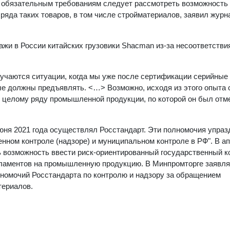
 обязательным требованиям следует рассмотреть возможность
ряда таких товаров, в том числе стройматериалов, заявил жур
ажи в России китайских грузовики Shacman из-за несоответстви
случаются ситуации, когда мы уже после сертификации серийные
 должны предъявлять. <…> Возможно, исходя из этого опыта с
о целому ряду промышленной продукции, по которой он был отме
юня 2021 года осуществлял Росстандарт. Эти полномочия упраз
нном контроле (надзоре) и муниципальном контроле в РФ". В а
 возможность ввести риск-ориентированный государственный к
ламентов на промышленную продукцию. В Минпромторге заявлял
номочий Росстандарта по контролю и надзору за обращением
териалов.