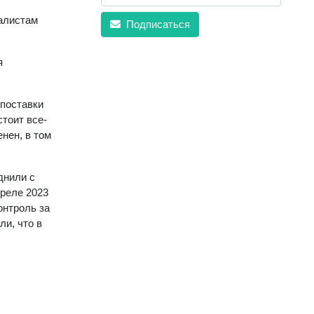
налистам
Подписаться
я
 поставки
тоит все-
нен, в том
днили с
преле 2023
онтроль за
и, что в