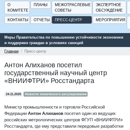
О
ПЛАНЫ
МЕЖОТРАСЛЕВЫЕ
ЭКСПЕРТНОЕ
КОМИТЕТЕ
СОВЕТЫ
ОБСУЖДЕНИЕ
КОНТАКТЫ
ОТЧЕТЫ
ПРЕСС-ЦЕНТР
МЕРОПРИЯТИЯ
Меры Правительства по повышению устойчивости экономики
Серв
и поддержке граждан в условиях санкций
подд
ГИСП
Главная
Пресс-центр
Антон Алиханов посетил
государственный научный центр
«ВНИИФТРИ» Росстандарта
24.11.2025
Новости технического регулирования
Министр промышленности и торговли Российской
Федерации
Антон Алиханов
посетил один из ведущих
российских метрологических центров ФГУП «ВНИИФТРИ»
Росстандарта, где ему представили передовые разработки