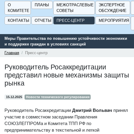
О
ПЛАНЫ
МЕЖОТРАСЛЕВЫЕ
ЭКСПЕРТНОЕ
КОМИТЕТЕ
СОВЕТЫ
ОБСУЖДЕНИЕ
КОНТАКТЫ
ОТЧЕТЫ
ПРЕСС-ЦЕНТР
МЕРОПРИЯТИЯ
Меры Правительства по повышению устойчивости экономики
Серв
и поддержке граждан в условиях санкций
подд
ГИСП
Главная
Пресс-центр
Руководитель Росаккредитации
представил новые механизмы защиты
рынка
15.12.2025
Новости технического регулирования
Руководитель Росаккредитации
Дмитрий Вольвач
принял
участие в совместном заседании Правления
СОЮЗЛЕГПРОМа и Комитета ТПП РФ по
предпринимательству в текстильной и легкой