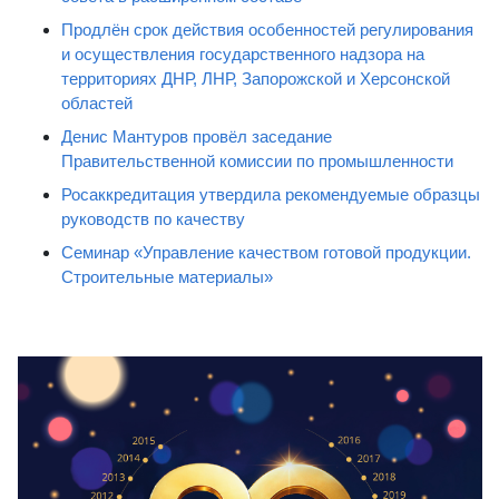
Продлён срок действия особенностей регулирования
и осуществления государственного надзора на
территориях ДНР, ЛНР, Запорожской и Херсонской
областей
Денис Мантуров провёл заседание
Правительственной комиссии по промышленности
Росаккредитация утвердила рекомендуемые образцы
руководств по качеству
Семинар «Управление качеством готовой продукции.
Строительные материалы»