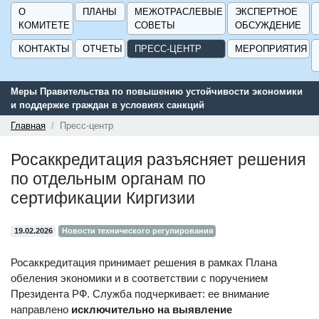
О
ПЛАНЫ
МЕЖОТРАСЛЕВЫЕ
ЭКСПЕРТНОЕ
КОМИТЕТЕ
СОВЕТЫ
ОБСУЖДЕНИЕ
КОНТАКТЫ
ОТЧЕТЫ
ПРЕСС-ЦЕНТР
МЕРОПРИЯТИЯ
Меры Правительства по повышению устойчивости экономики
Серв
и поддержке граждан в условиях санкций
подд
ГИСП
Главная
Пресс-центр
Росаккредитация разъясняет решения
по отдельным органам по
сертификации Киргизии
19.02.2026
Новости технического регулирования
Росаккредитация принимает решения в рамках Плана
обеления экономики и в соответствии с поручением
Президента РФ. Служба подчеркивает: ее внимание
направлено
исключительно на выявление