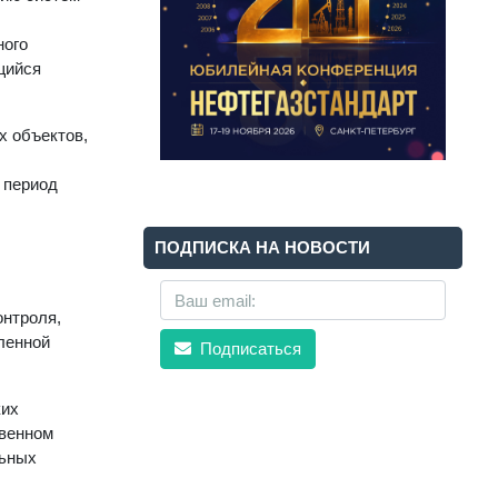
ного
щийся
х объектов,
 период
ПОДПИСКА НА НОВОСТИ
онтроля,
ленной
Подписаться
ких
твенном
льных