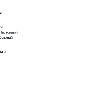
е
ки
 Настоящий
ебований
ми и