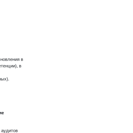
бновления в
тенции), в
ных).
ие
 аудитов