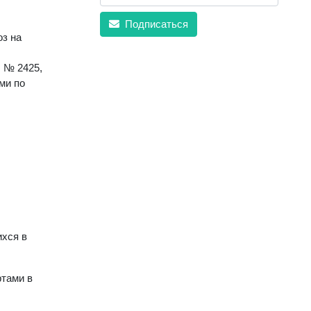
Подписаться
оз на
. № 2425,
ми по
ихся в
ртами в