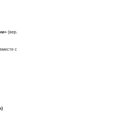
ии»
(вер.
вместе с
s)