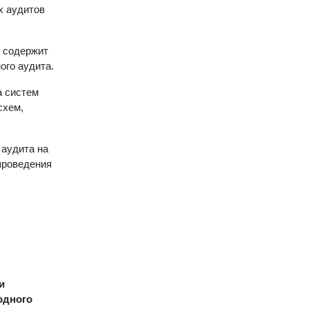
х аудитов
и содержит
ого аудита.
а систем
схем,
 аудита на
проведения
и
одного