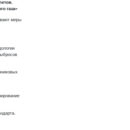
летов.
го газа»
ывают меры
дологии
выбросов
рниковых
нирование
ндарта.