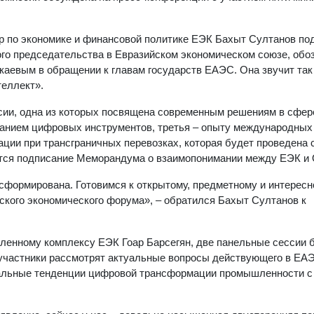
р по экономике и финансовой политике ЕЭК Бахыт Султанов по
ого председательства в Евразийском экономическом союзе, об
аевым в обращении к главам государств ЕАЭС. Она звучит так
теллект».
ссии, одна из которых посвящена современным решениям в сфер
ванием цифровых инструментов, третья – опыту международных
ции при трансграничных перевозках, которая будет проведена 
ется подписание Меморандума о взаимопонимании между ЕЭК и
сформирована. Готовимся к открытому, предметному и интерес
ского экономического форума», – обратился Бахыт Султанов к
ленному комплексу ЕЭК Гоар Барсегян, две панельные сессии 
участники рассмотрят актуальные вопросы действующего в ЕА
бальные тенденции цифровой трансформации промышленности с