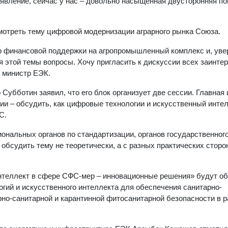
ление, сейчас у нас – довольно насыщенная двусторонняя пов
смотреть тему цифровой модернизации аграрного рынка Союза.
р финансовой поддержки на агропромышленный комплекс и, уве
этой темы вопросы. Хочу пригласить к дискуссии всех заинте
а министр ЕЭК.
убботин заявил, что его блок организует две сессии. Главная 
и – обсудить, как цифровые технологии и искусственный интел
С.
иональных органов по стандартизации, органов государственног
обсудить тему не теоретически, а с разных практических сторон
нтеллект в сфере СФС-мер – инновационные решения» будут о
гий и искусственного интеллекта для обеспечения санитарно-
рно-санитарной и карантинной фитосанитарной безопасности в 