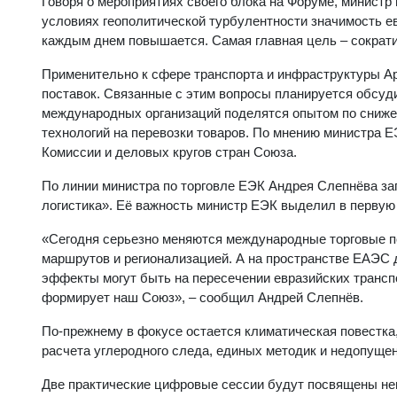
Говоря о мероприятиях своего блока на Форуме, министр
условиях геополитической турбулентности значимость е
каждым днем повышается. Самая главная цель – сократи
Применительно к сфере транспорта и инфраструктуры Ар
поставок. Связанные с этим вопросы планируется обсуди
международных организаций поделятся опытом по сниже
технологий на перевозки товаров. По мнению министра 
Комиссии и деловых кругов стран Союза.
По линии министра по торговле ЕЭК Андрея Слепнёва зап
логистика». Её важность министр ЕЭК выделил в первую
«Сегодня серьезно меняются международные торговые по
маршрутов и регионализацией. А на пространстве ЕАЭС д
эффекты могут быть на пересечении евразийских трансп
формирует наш Союз», – сообщил Андрей Слепнёв.
По-прежнему в фокусе остается климатическая повестка
расчета углеродного следа, единых методик и недопуще
Две практические цифровые сессии будут посвящены не