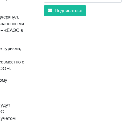
Подписаться
дчеркнул,
означенными
 – «ЕАЭС в
е туризма,
совместно с
 ООН.
ному
будут
ЭС
 учетом