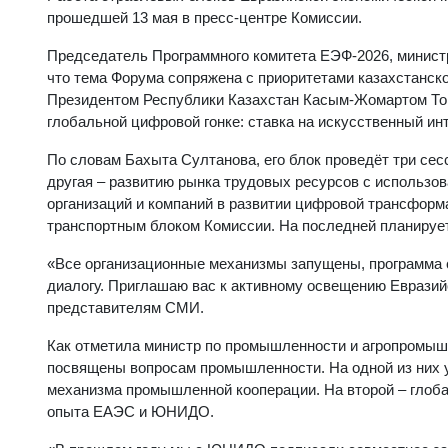
прошедшей 13 мая в пресс-центре Комиссии.
Председатель Программного комитета ЕЭФ-2026, минист
что тема Форума сопряжена с приоритетами казахстанск
Президентом Республики Казахстан Касым-Жомартом Ток
глобальной цифровой гонке: ставка на искусственный ин
По словам Бахыта Султанова, его блок проведёт три се
другая – развитию рынка трудовых ресурсов с использо
организаций и компаний в развитии цифровой трансформа
транспортным блоком Комиссии. На последней планиру
«Все организационные механизмы запущены, программа 
диалогу. Приглашаю вас к активному освещению Евразий
представителям СМИ.
Как отметила министр по промышленности и агропромыш
посвящены вопросам промышленности. На одной из них 
механизма промышленной кооперации. На второй – гло
опыта ЕАЭС и ЮНИДО.