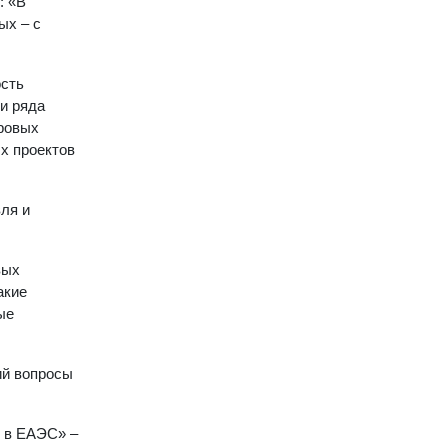
: «В
ых – с
ость
и ряда
ровых
х проектов
ля и
вых
акие
ые
ий вопросы
я в ЕАЭС» –