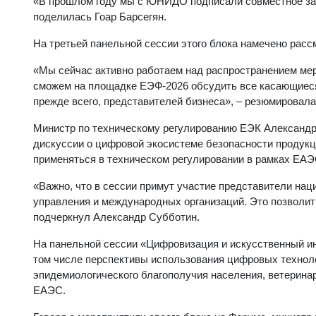
«В прошлом году мы с ЮНИДО подписали совместное заяв
поделилась Гоар Барсегян.
На третьей панельной сессии этого блока намечено рас
«Мы сейчас активно работаем над распространением ме
сможем на площадке ЕЭФ-2026 обсудить все касающиеся 
прежде всего, представителей бизнеса», – резюмировал
Министр по техническому регулированию ЕЭК Александр С
дискуссии о цифровой экосистеме безопасности продукци
применяться в техническом регулировании в рамках ЕАЭ
«Важно, что в сессии примут участие представители нац
управления и международных организаций. Это позволит 
подчеркнул Александр Субботин.
На панельной сессии «Цифровизация и искусственный и
том числе перспективы использования цифровых техноло
эпидемиологического благополучия населения, ветерина
ЕАЭС.