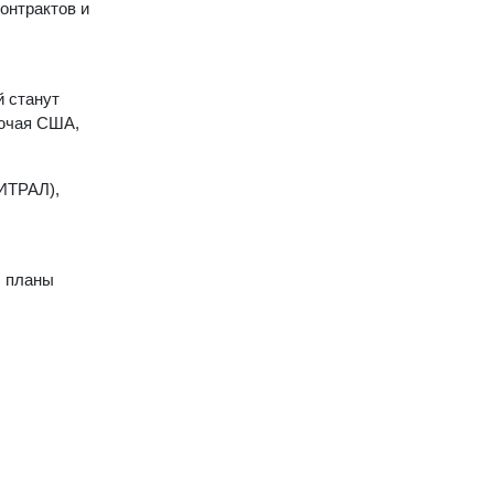
онтрактов и
 станут
лючая США,
ИТРАЛ),
, планы