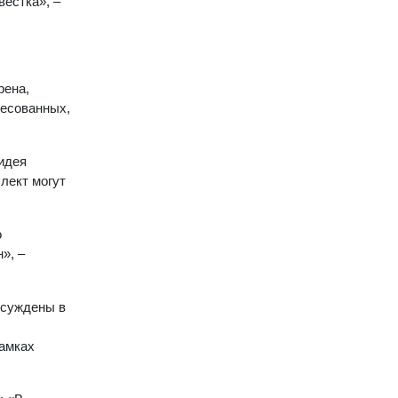
естка», –
рена,
ресованных,
идея
лект могут
о
», –
бсуждены в
рамках