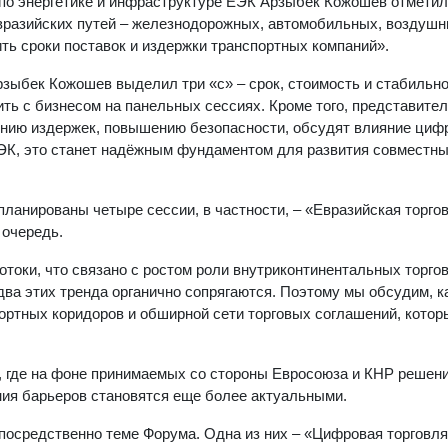
 по энергетике и инфраструктуре ЕЭК Арзыбек Кожошев отметил
вразийских путей – железнодорожных, автомобильных, воздушн
ть сроки поставок и издержки транспортных компаний».
зыбек Кожошев выделил три «с» – срок, стоимость и стабильн
ть с бизнесом на панельных сессиях. Кроме того, представител
нию издержек, повышению безопасности, обсудят влияние циф
ЕЭК, это станет надёжным фундаментом для развития совместны
ланированы четыре сессии, в частности, – «Евразийская торгов
 очередь.
токи, что связано с ростом роли внутриконтинентальных торго
ва этих тренда органично сопрягаются. Поэтому мы обсудим, к
ортных коридоров и обширной сети торговых соглашений, котор
, где на фоне принимаемых со стороны Евросоюза и КНР решен
ния барьеров становятся еще более актуальными.
посредственно теме Форума. Одна из них – «Цифровая торговл