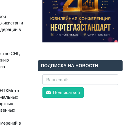
кой
джикистан и
едерации в
стве СНГ,
ению
ПОДПИСКА НА НОВОСТИ
ана
м НТКМетр
Подписаться
иональных
артных
твенных
змерений в