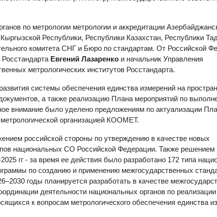
рганов по метрологии метрологии и аккредитации Азербайджанс
 Кыргызской Республики, Республики Казахстан, Республики Та
тельного комитета СНГ и Бюро по стандартам. От Российской Ф
я Росстандарта
Евгений Лазаренко
и начальник Управления
твенных метрологических институтов Росстандарта.
развития системы обеспечения единства измерений на простран
документов, а также реализацию Плана мероприятий по выполн
ьное внимание было уделено предложениям по актуализации Пл
 метрологической организацией КООМЕТ.
жением российской стороны по утверждению в качестве новых
ипов национальных СО Российской Федерации. Также решение
025 гг - за время ее действия было разработано 172 типа нац
рограммы по созданию и применению межгосударственных станд
026–2030 годы планируется разработать в качестве межгосударс
координации деятельности национальных органов по реализации
сящихся к вопросам метрологического обеспечения единства и