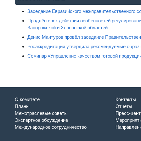
Заседание Евразийского межправительственного с
Продлён срок действия особенностей регулировани
Запорожской и Херсонской областей
Денис Мантуров провёл заседание Правительстве
Росаккредитация утвердила рекомендуемые образц
Семинар «Управление качеством готовой продукци
О комитете
Контакты
Планы
Отчеты
Межотраслевые советы
Пресс-цент
Экспертное обсуждение
Мероприят
Международное сотрудничество
Направлени