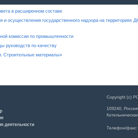
овета в расширенном составе
я и осуществления государственного надзора на территориях Д
нной комиссии по промышленности
ы руководств по качеству
и. Строительные материалы»
Copyright (c) 
109240, Россия
р
Котельническая
ия
я деятельности
Телефон/факс: 