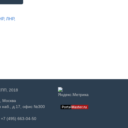
НР, ЛНР,
РСПП, 2018
, Москва
 наб., д.17, офис №300
+7 (495) 663-04-50