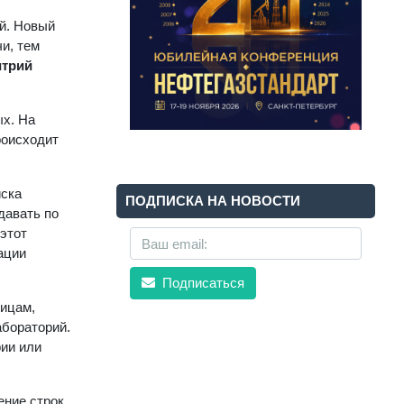
й. Новый
и, тем
трий
ых. На
роисходит
иска
ПОДПИСКА НА НОВОСТИ
давать по
 этот
ации
Подписаться
лицам,
бораторий.
рии или
ние строк,