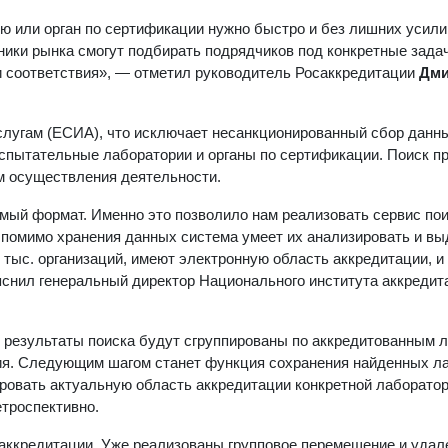
ю или орган по сертификации нужно быстро и без лишних усили
тники рынка смогут подбирать подрядчиков под конкретные задач
и соответствия», — отметил руководитель Росаккредитации
Дми
лугам (ЕСИА), что исключает несанкционированный сбор данн
испытательные лаборатории и органы по сертификации. Поиск п
м осуществления деятельности.
мый формат. Именно это позволило нам реализовать сервис по
 помимо хранения данных система умеет их анализировать и вы
 тыс. организаций, имеют электронную область аккредитации, и
яснил генеральный директор Национального института аккредит
 результаты поиска будут сгруппированы по аккредитованным 
я. Следующим шагом станет функция сохранения найденных ла
ировать актуальную область аккредитации конкретной лаборато
етроспективно.
ккредитации. Уже реализованы групповое перемещение и удале