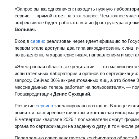
«Запрос рынка однозначен: находить нужную лаборатори
сервис — прямой ответ на этот запрос. Чем точнее учас
эффективнее будет работать вся инфраструктура оценк
Вольвач
.
Вход в
сервис
реализован через идентификацию по Госус
первом этапе доступны два типа аккредитованных лиц: 
по выделенным характеристикам, направлениям и места
«Электронная область аккредитации — это машиночитае
испытательных лабораторий и органов по сертификации:
запросу. Сейчас 96% аккредитованных лиц, а это более 9
массив данных теперь работает на пользователя», — по
Росаккредитации
Денис Сухецкий
.
Развитие
сервиса
запланировано поэтапно. В конце июля
появятся расширенные фильтры и контактная информаци
В четвертом квартале 2026 г. пользователи смогут форм
органа по сертификации на заданную дату, в том числе р
Параллельно совершенствуется конфигуратор областей а