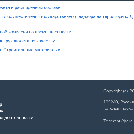
овета в расширенном составе
я и осуществления государственного надзора на территориях Д
нной комиссии по промышленности
ы руководств по качеству
и. Строительные материалы»
Copyright (c) 
109240, Россия
р
Котельническая
ия
я деятельности
Телефон/факс: 