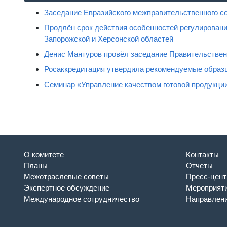
Заседание Евразийского межправительственного с
Продлён срок действия особенностей регулировани
Запорожской и Херсонской областей
Денис Мантуров провёл заседание Правительстве
Росаккредитация утвердила рекомендуемые образц
Семинар «Управление качеством готовой продукци
О комитете
Контакты
Планы
Отчеты
Межотраслевые советы
Пресс-цент
Экспертное обсуждение
Мероприят
Международное сотрудничество
Направлени