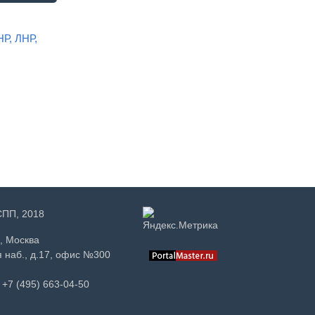
НР, ЛНР,
РСПП, 2018
, Москва
 наб., д.17, офис №300
+7 (495) 663-04-50