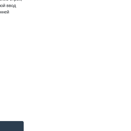
ной ввод
онней