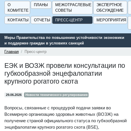
О
ПЛАНЫ
МЕЖОТРАСЛЕВЫЕ
ЭКСПЕРТНОЕ
КОМИТЕТЕ
СОВЕТЫ
ОБСУЖДЕНИЕ
КОНТАКТЫ
ОТЧЕТЫ
ПРЕСС-ЦЕНТР
МЕРОПРИЯТИЯ
 Правительства по повышению устойчивости экономики
Сервис п
ддержке граждан в условиях санкций
поддержк
ГИСП».
Главная
Пресс-центр
ЕЭК и ВОЗЖ провели консультации по
губкообразной энцефалопатии
крупного рогатого скота
29.06.2026
Новости технического регулирования
Вопросы, связанные с процедурой подачи заявки во
Всемирную организацию здоровья животных (ВОЗЖ) на
получение страной официального статуса по губкообразной
энцефалопатии крупного рогатого скота (BSE),