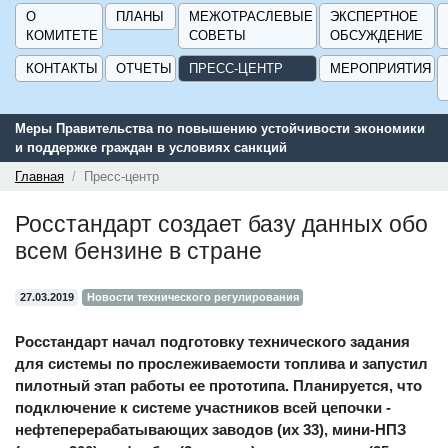
О
ПЛАНЫ
МЕЖОТРАСЛЕВЫЕ
ЭКСПЕРТНОЕ
КОМИТЕТЕ
СОВЕТЫ
ОБСУЖДЕНИЕ
КОНТАКТЫ
ОТЧЕТЫ
ПРЕСС-ЦЕНТР
МЕРОПРИЯТИЯ
тельства по повышению устойчивости экономики
Сервис поиска 
е граждан в условиях санкций
поддержки для 
ГИСП».
Главная
Пресс-центр
Росстандарт создает базу данных обо
всем бензине в стране
27.03.2019
Новости технического регулирования
Росстандарт начал подготовку технического задания
для системы по прослеживаемости топлива и запустил
пилотный этап работы ее прототипа. Планируется, что
подключение к системе участников всей цепочки -
нефтеперерабатывающих заводов (их 33), мини-НПЗ