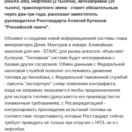
(около 200), нефтебаз (2 тысячи), автозаправок (25
тысяч), транспортного звена - станет обязательным
через два-три года, рассказал заместитель
руководителя Росстандарта Алексей Кулешов
"Российской газете".
Объявил о создании новой информационной системы глава
минпромторга Денис Мантуров в январе. Ближайшая
аналогия для нее - ЕГАИС для рынка алкоголя, объясняет
Кулешов. "Топливная" система будет интегрирована с
базами других госорганов. Обмен данными с Федеральной
налоговой службой позволит отслеживать движение
топлива до бензобака, с Федеральной таможенной службой
- пресечь "экспортную" схему появления контрафакта,
когда на заправках оказывается якобы предназначенное
для экспорта топливо (допускается его производство по
пониженным требованиям), с Росаккредитацией -
контролировать прохождение испытаний топлива на
соответствие техрегламенту, которые Росстандарт сейчас
требует проводить не только при отгрузке с НПЗ, но и с
нефтебаз.