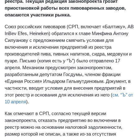
реестра. Текущая редакция законопроекта грозит
приостановкой работы всех пивоваренных заводов,
опасаются участники рынка.
Союз российских пивоваров (СРП, включает «Балтику», AB
InBev Efes, Heineken) обратился к главе Минфина Антону
Силуанову с предложением смягчить условия для
включения и исключения предприятий из реестра
производителей пива, пивных напитков, сидра, медовухи и
пуаре. Письмо (копия есть у “Ъ”) было отправлено 17
апреля. Механизм предусмотрен законопроектом,
разработанным депутатом Госдумы, членом фракции
«Единая Россия» Ильдаром Гильмутдиновым. Документ, в
частности, вводит условия для внесения предприятий в
этот реестр и основания для исключения из него (
см. “Ъ” от
10 апреля
).
Как отмечают в СРП, согласно текущей версии
законопроекта, отказать предприятию во включении в
реестр можно на основании налоговой задолженности,
размер которой не описан, а также из-за отсутствия