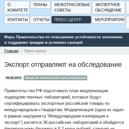
О
ПЛАНЫ
МЕЖОТРАСЛЕВЫЕ
ЭКСПЕРТНОЕ
КОМИТЕТЕ
СОВЕТЫ
ОБСУЖДЕНИЕ
КОНТАКТЫ
ОТЧЕТЫ
ПРЕСС-ЦЕНТР
МЕРОПРИЯТИЯ
и экономики
Сервис поиска и подбора субсидий и мер государстве
поддержки для предприятий - «Навигатор мер поддер
ГИСП».
Главная
Пресс-центр
Экспорт отправляют на обследование
09.08.2019
Новости технического регулирования
Правительство РФ подготовило план модернизации
подведомственных лабораторий, которые будут
сертифицировать экспортные российские товары по
международным стандартам. Модернизация (одна из задач
в рамках нацпроекта "Международная кооперация и
экспорт") коснется 36 российских лабораторий и обойдется
федеральному бюджету в 5,2 млрд рублей, следует из